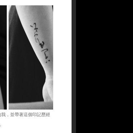
的我，並帶著這個印記歷經
。