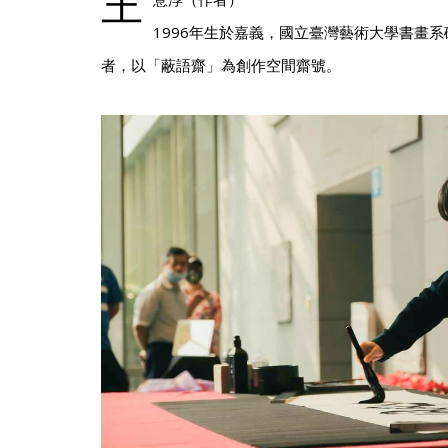
王
1996年生於嘉義，國立臺灣藝術大學書畫
者，以「蔽語齋」為創作空間齋號。