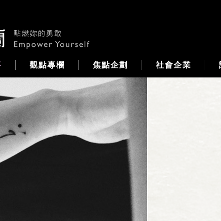
事
觀點專欄
焦點企劃
社會企業