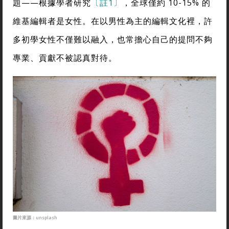
題——根據學者研究
〔註1〕
，全球僅約 10-15% 的
維基編輯者是女性。在以男性為主的編輯文化裡，許
多初學女性不僅難以融入，也常擔心自己的提問不夠
專業、貢獻不被認真對待。
圖片來源：unsplash