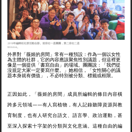
2018年編輯松社群活動合影。前排右一是團團，第二排右二是
Winnie。
外界對「薇姬的房間」常有一種預設：作為一個以女性
為主體的社群，它的內容應該聚焦性別議題，但這裡更
像是一個提供「書寫自由」的場域。團團說：「我們從
沒規定大家一定要寫什麼。」她相信，「女性關心的議
題本身就有價值」，不必特別被分類、標籤或框限。
正因如此，「薇姬的房間」成員所編輯的條目內容橫
跨多元領域——有人寫植物，有人記錄聽障資源與教
育制度，也有人研究台語文、語言學、政治運動，甚
至深入探索十字架的分類與文化意涵。這種自由的編