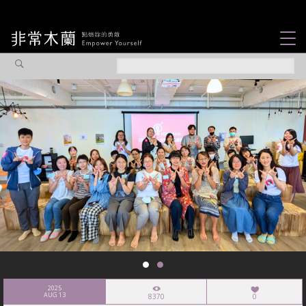
女力故事
觀點專欄
焦點企劃
社會企業
認識我們
2025
AUG 13
8370
0