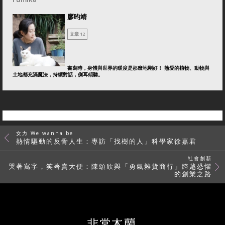
廖昀靖
文章 12
書寫時，身體與世界的暖度是那麼地剛好！ 熱愛的植物、動物與
土地都充滿魔法，持續對話，側耳傾聽。
女力 We wanna be
熱情驅動的反骨人生：專訪「找樹的人」科學家徐嘉君
社會創新
哭著寫字，笑著賣大便：陳頌欣與「勇氣雜貨商行」跨越恐懼
的創業之路