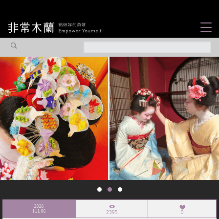
女力故事
觀點專欄
焦點企劃
社會企業
認識我們
2026
JUL 06
2395
0