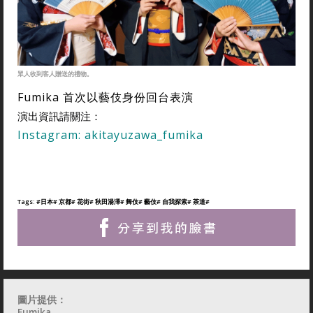
眾人收到客人贈送的禮物。
Fumika 首次以藝伎身份回台表演
演出資訊請關注：
Instagram:
akitayuzawa_fumika
Tags:
#日本
# 京都
# 花街
# 秋田湯澤
# 舞伎
# 藝伎
# 自我探索
# 茶道
#
圖片提供：
Fumika