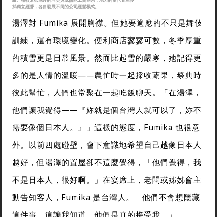
續。相較京都深厚的歷史與成熟的工會體系，地方的當代置屋多
採獨立經營，各自發展不同的公司經營模式。
湯澤對 Fumika 展開胸襟。但她要適應的不只是舞伎
訓練，還有環境變化。便利商店寥寥可數，冬季厚重
的積雪更是日常風景。然而比起雪的嚴寒，她記得更
多的是人情的溫暖——農忙時一起採收蔬果，祭典時
彼此幫忙，人們也常聚在一起吃飯聊天。「在湯澤，
他們讓我覺得——『妳就是個台灣人就可以了，妳不
需要像個日本人。』」這樣的態度，Fumika 也很意
外。以前四處碰壁，會下意識地希望自己越像日本人
越好，但湯澤的置屋卻不這麼覺得，「他們覺得，我
不是日本人，很好啊。」在宴席上，老闆或姊姊會主
動告知客人，Fumika 是台灣人。「他們不會想隱藏
這件事。這讓我知道，他們是真的接受我。」