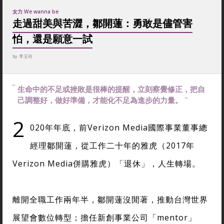
女力 We wanna be
走過甜美與苦澀，鄒開蓮：勇敢是儘管害
怕，還是願意一試
by
李玉玲
生命中的不足或挫敗是很棒的提醒，立刻察覺修正，把自
己調整好，做好準備，才能化不足為進步的力量。
2
020年年底，前Verizon Media國際事業董事總
經理鄒開蓮，從工作二十年的雅虎（2017年
Verizon Media併購雅虎）「退休」，人生轉場。
離開全職工作兩年半，鄒開蓮沒閒著，推動台灣世界
展望會數位轉型；擔任新創事業公司「mentor」