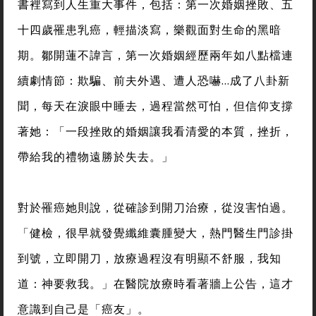
書裡寫到人生重大事件，包括：第一次婚姻挫敗、五
十四歲罹患乳癌，輕描淡寫，樂觀面對生命的黑暗
期。鄒開蓮不諱言，第一次婚姻經歷兩年如八點檔連
續劇情節：欺騙、前夫外遇、遭人恐嚇…成了八卦新
聞，每天在淚眼中睡去，過程當然可怕，但信仰支撐
著她：「一段挫敗的婚姻讓我看清愛的本質，挫折，
帶給我的禮物遠勝於失去。」
對於罹癌她則說，從確診到開刀治療，從沒害怕過。
「健檢，很早就發覺纖維囊腫變大，熱門醫生門診掛
到號，立即開刀，放療過程沒有明顯不舒服，我知
道：神要救我。」在醫院放療時看著牆上公告，這才
意識到自己是「癌友」。