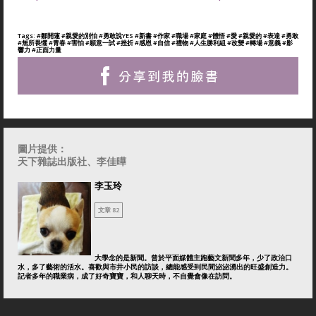
Tags:
#鄒開蓮
#親愛的別怕
#勇敢說YES
#新書
#作家
#職場
#家庭
#體悟
#愛
#親愛的
#表達
#勇敢
#無所畏懼
#青春
#害怕
#願意一試
#挫折
#感恩
#自信
#禮物
#人生勝利組
#改變
#轉場
#意義
#影
響力
#正面力量
圖片提供：
天下雜誌出版社、李佳曄
李玉玲
文章 82
大學念的是新聞。曾於平面媒體主跑藝文新聞多年，少了政治口
水，多了藝術的活水。喜歡與市井小民的訪談，總能感受到民間泌泌湧出的旺盛創造力。
記者多年的職業病，成了好奇寶寶，和人聊天時，不自覺會像在訪問。