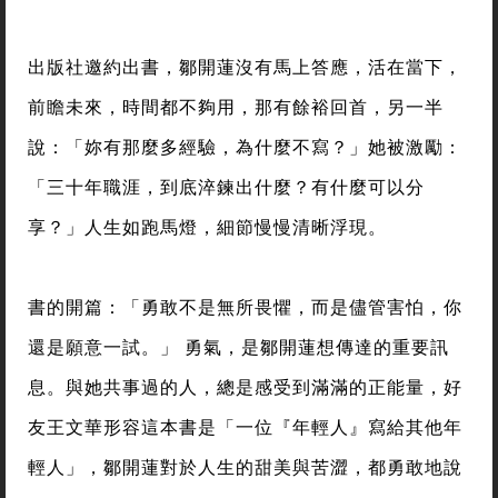
出版社邀約出書，鄒開蓮沒有馬上答應，活在當下，
前瞻未來，時間都不夠用，那有餘裕回首，另一半
說：「妳有那麼多經驗，為什麼不寫？」她被激勵：
「三十年職涯，到底淬鍊出什麼？有什麼可以分
享？」人生如跑馬燈，細節慢慢清晰浮現。
書的開篇：「勇敢不是無所畏懼，而是儘管害怕，你
還是願意一試。」 勇氣，是鄒開蓮想傳達的重要訊
息。與她共事過的人，總是感受到滿滿的正能量，好
友王文華形容這本書是「一位『年輕人』寫給其他年
輕人」，鄒開蓮對於人生的甜美與苦澀，都勇敢地說