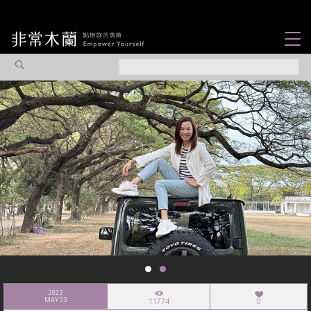
女力故事
觀點專欄
焦點企劃
社會企業
認識我們
2023
MAY 03
11774
0