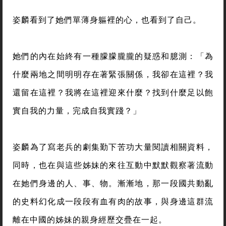
姿麟看到了她們單薄身軀裡的心，也看到了自己。
她們的內在始終有一種朦朦朧朧的疑惑和臆測：「為
什麼兩地之間明明存在著緊張關係，我卻在這裡？我
還留在這裡？我將在這裡迎來什麼？找到什麼足以飽
實自我的力量，完成自我實踐？」
姿麟為了寫老兵的劇集勤下苦功大量閱讀相關資料，
同時，也在與這些姊妹的來往互動中默默觀察著流動
在她們身邊的人、事、物。漸漸地，那一段國共動亂
的史料幻化成一段段有血有肉的故事，與身邊這群流
離在中國的姊妹的親身經歷交疊在一起。