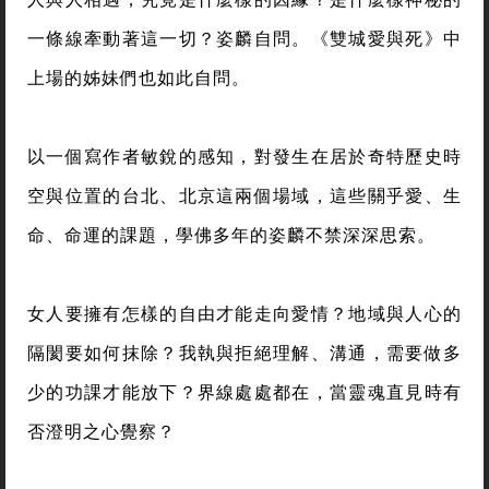
一條線牽動著這一切？姿麟自問。《雙城愛與死》中
上場的姊妹們也如此自問。
以一個寫作者敏銳的感知，對發生在居於奇特歷史時
空與位置的台北、北京這兩個場域，這些關乎愛、生
命、命運的課題，學佛多年的姿麟不禁深深思索。
女人要擁有怎樣的自由才能走向愛情？地域與人心的
隔閡要如何抹除？我執與拒絕理解、溝通，需要做多
少的功課才能放下？界線處處都在，當靈魂直見時有
否澄明之心覺察？