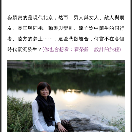
姿麟寫的是現代北京，然而，男人與女人、敵人與朋
友、長官與同袍、動盪與變亂、流亡途中陌生的同行
者、遠方的夢土⋯⋯，這些悲歡離合，何嘗不在各個
時代竄流發生？
(你也會想看：霍榮齡 設計的旅程)