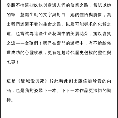
姿麟不捨這些姊妹與身邊人們的修業之路，嘗試以她
的筆，慧黠生動的文字與對白，她的體悟與胸懷，寫
出我們迴避不看的生命之難、以及可能尋求的化解之
道。也嘗試為這些生命花園中的美麗花朵，施以含笑
之淚——女孩們！我們在奮鬥的過程中，有不輸給俗
世成功的心靈收穫，更有超越時代歷史包袱的靈性與
包容！
這是《雙城愛與死》於此時此刻出版倍加珍貴的內
涵，也是我對姿麟下一本、下下一本作品更深切的期
待。