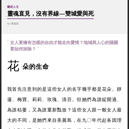
藝術人文
靈魂直見，沒有界線—雙城愛與死
by
陳蕙慧
女人要擁有怎樣的自由才能走向愛情？地域與人心的隔閡
要如何抹除？
花
朵的生命
我首先注意到的是這些女人的名字幾乎都是花朵。靜
蓮、梅寶、莉莉、玫瑰、清芬。但她們為誰綻開過、
為誰枯萎，又為誰重新豔放？這些女人跟一般女人最
大的不同，是她們來自美麗島，在九〇年代起各因理