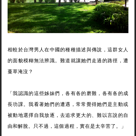
相較於台灣男人在中國的種種描述與傳說，這群女人
的面貌模糊無法辨識。難道就讓她們走過的路徑，遭
蔓草淹沒？
「我認識的這些姊妹們，各有各的磨難，各有各的成
長功課。我看著她們的遭遇，常常覺得她們是主動或
被動地選擇自我放逐，去追求更大的、難以言說的自
由和解脫。只不過，這個過程，實在是太辛苦了。」