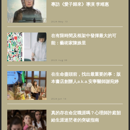
專訪《愛子歸來》導演 李靖惠
2024 May 13
在有限時間及框架中發揮最大的可
能：藝術家陳姝里
2023 Aug 08
在生命盡頭前，找出最重要的事：版
本書店創辦人a.k.a.安寧醫師謝宛婷
2024 Jun 14
真的存在命定職涯嗎？心理師許庭韶
給生涯迷茫者的突破指南