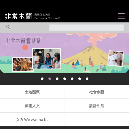
女力故事
觀點專欄
焦點企劃
社會企業
認識我們
土地關懷
社會創新
藝術人文
設計生活
女力 We wanna be