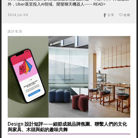
外，Uber甚至投入AI領域、開發聊天機器人⋯⋯ READ>
2024 Jul 04
分享
收藏
設計生活
Design 設計短評——細節成就品牌氛圍、聯繫人們的文化
與家具、木頭與鋁的趣味共舞