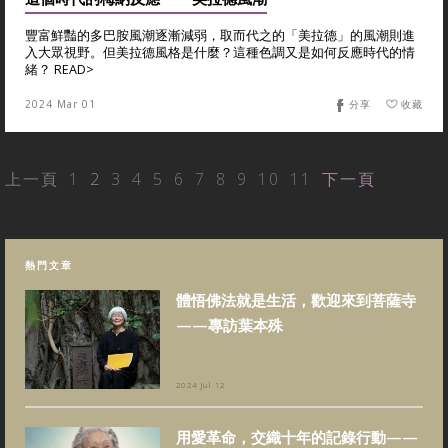
豐富鮮豔的多巴胺風潮逐漸減弱，取而代之的「美拉德」的風潮則進
入大眾視野。但美拉德風格是什麼？這種色調又是如何反應時代的情
緒？ READ>
2024 Mar 01
分享
收藏
上一頁
1
2
3
4
5
6
7
8
9
10
11
下一頁
熱門文章
體悟佛法就是生活，歡迎來到菩薩寺
——專訪葉本殊
2024 Jul 12
用愛革命，交織十年的記錄行動——