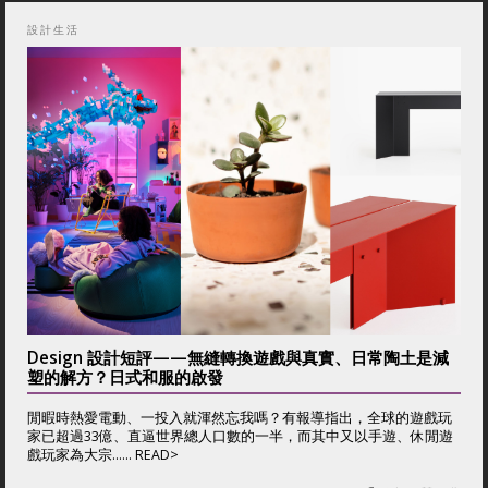
設計生活
Design 設計短評——無縫轉換遊戲與真實、日常陶土是減
塑的解方？日式和服的啟發
閒暇時熱愛電動、一投入就渾然忘我嗎？有報導指出，全球的遊戲玩
家已超過33億、直逼世界總人口數的一半，而其中又以手遊、休閒遊
戲玩家為大宗...... READ>