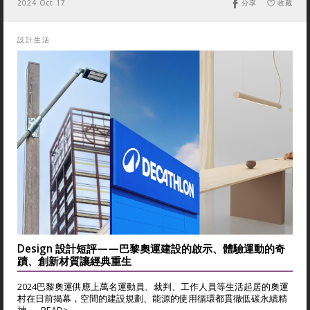
2024 Oct 17
分享
收藏
設計生活
Design 設計短評——巴黎奧運建設的啟示、體驗運動的奇
蹟、創新材質讓經典重生
2024巴黎奧運供應上萬名運動員、裁判、工作人員等生活起居的奧運
村在日前揭幕，空間的建設規劃、能源的使用循環都貫徹低碳永續精