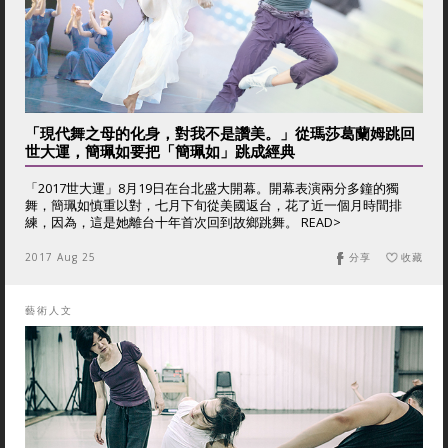
「現代舞之母的化身，對我不是讚美。」從瑪莎葛蘭姆跳回
世大運，簡珮如要把「簡珮如」跳成經典
「2017世大運」8月19日在台北盛大開幕。開幕表演兩分多鐘的獨
舞，簡珮如慎重以對，七月下旬從美國返台，花了近一個月時間排
練，因為，這是她離台十年首次回到故鄉跳舞。 READ>
2017 Aug 25
分享
收藏
藝術人文