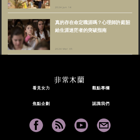
2024 Jun 14
真的存在命定職涯嗎？心理師許庭韶
給生涯迷茫者的突破指南
2024 Mar 05
看見女力
觀點專欄
焦點企劃
認識我們