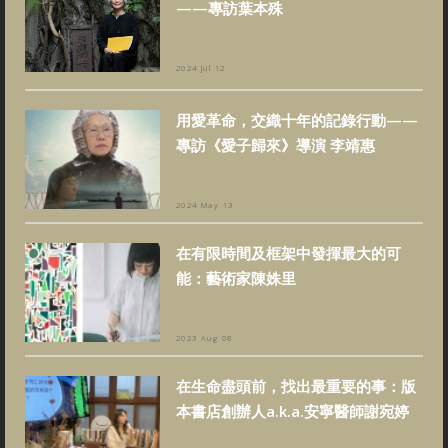
——專訪葉本殊
2024 Jul 12
用愛革命，交織十年的記錄行動——
專訪《愛子歸來》導演 李靖惠
2024 May 13
在有限時間及框架中發揮最大的可
能：藝術家陳姝里
2023 Aug 08
在生命盡頭前，找出最重要的事：版
本書店創辦人a.k.a.安寧醫師謝宛婷