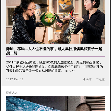
難民、移民…大人也不懂的事，飛人集社用偶戲和孩子一起
想一想
2011年的敘利亞內戰，超過500萬的人逃離家園，鄰近的歐亞國家，
從伸出援手到紛紛關閉邊界。偶戲藝術家們借了個巧，用瀕臨絕種的
可愛動物和孩子說一個有點殘酷的故事。 READ>
2017 Dec 18
分享
收藏
藝術人文