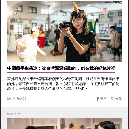
中國留學生岳冰：被台灣深深觸動的，都在我的紀錄片裡
當她遇見深入東部偏鄉學校演出的秋野芒劇團，只能在台灣求學兩年
的她，知道自己帶不走台灣，卻可以留下些紀錄，而這支秋野芒的紀
錄片，正是她最想要讓人們看見的台灣。 READ>
2018 Feb 05
分享
收藏
藝術人文