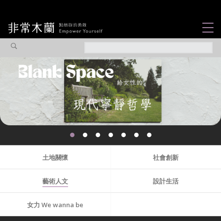
女力故事
觀點專欄
焦點企劃
社會企業
認識我們
土地關懷
社會創新
藝術人文
設計生活
女力 We wanna be