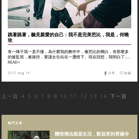
跳著跳著，聽見親愛的自己：我不是完美芭比，我是，何曉
玫
有一陣子我一直不懂，為什麼我的舞作中，像芭比的獨白，有那麼多
的被監視，被操控，要讓女生站在一盞燈下。現在回想，我明白了……
READ>
2017 Aug 14
分享
收藏
上一頁
4
5
6
7
8
9
10
11
12
13
14
下一頁
熱門文章
體悟佛法就是生活，歡迎來到菩薩寺