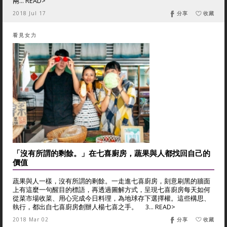
兩... READ>
2018 Jul 17
分享
收藏
看見女力
「沒有所謂的剩餘。」在七喜廚房，蔬果與人都找回自己的
價值
蔬果與人一樣，沒有所謂的剩餘。一走進七喜廚房，刻意刷黑的牆面
上有這麼一句醒目的標語，再透過圖解方式，呈現七喜廚房每天如何
從菜市場收菜、用心完成今日料理，為地球存下選擇權。這些構思、
執行，都出自七喜廚房創辦人楊七喜之手。 3... READ>
2018 Mar 02
分享
收藏