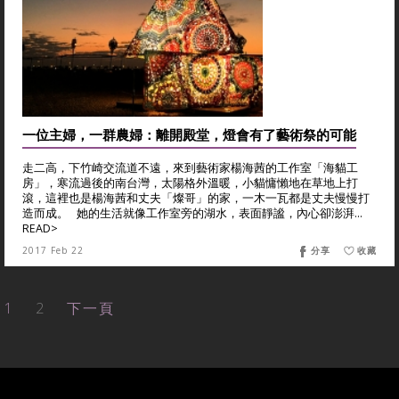
一位主婦，一群農婦：離開殿堂，燈會有了藝術祭的可能
走二高，下竹崎交流道不遠，來到藝術家楊海茜的工作室「海貓工
房」，寒流過後的南台灣，太陽格外溫暖，小貓慵懶地在草地上打
滾，這裡也是楊海茜和丈夫「燦哥」的家，一木一瓦都是丈夫慢慢打
造而成。 她的生活就像工作室旁的湖水，表面靜謐，內心卻澎湃...
READ>
2017 Feb 22
分享
收藏
1
2
下一頁