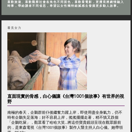
喜歡旅遊、喜歡觀察社會各角色不同面色，喜歡看電影，更擅長將劇情融入
時事，帶給讀者不同省思，希望以女性獨特細膩感去發掘更多動人故事。
看見女力
直面現實的骨感，白心儀讓《台灣1001個故事》有世界的視
野
南極的春天，企鵝群前仆後繼奮力躍上岸，即使用盡全身氣力，仍不
時有企鵝失足落海；好不容易上岸，搖搖擺擺走著，稍不慎又跌個
「企鵝吃屎」，觀眾看了哈哈大笑…將這些寶貴鏡頭呈現在觀眾眼前
的，是東森電視《台灣1001個故事》製作人暨主持人白心儀。她帶領