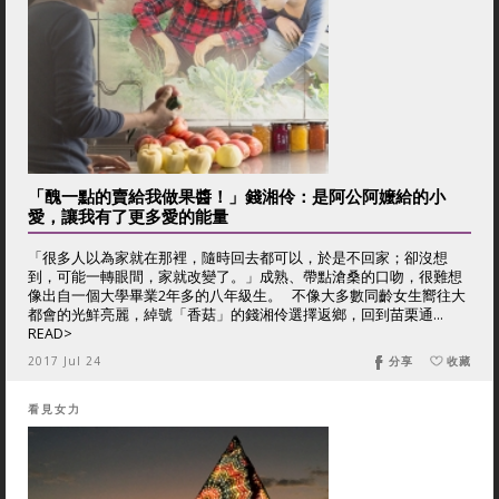
「醜一點的賣給我做果醬！」錢湘伶：是阿公阿嬤給的小
愛，讓我有了更多愛的能量
「很多人以為家就在那裡，隨時回去都可以，於是不回家；卻沒想
到，可能一轉眼間，家就改變了。」成熟、帶點滄桑的口吻，很難想
像出自一個大學畢業2年多的八年級生。 不像大多數同齡女生嚮往大
都會的光鮮亮麗，綽號「香菇」的錢湘伶選擇返鄉，回到苗栗通...
READ>
2017 Jul 24
分享
收藏
看見女力