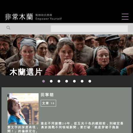
女力故事
觀點專欄
焦點企劃
社會企業
木蘭選片
認識我們
田寧萌
文章
10
遊走不同媒體20年，從五光十色的鏡頭前，到確定喜
愛文字的深度表現， 勇於挑戰不同領域新聞，要打破「就是穿裙子跑新
聞！」的偏頗定位。