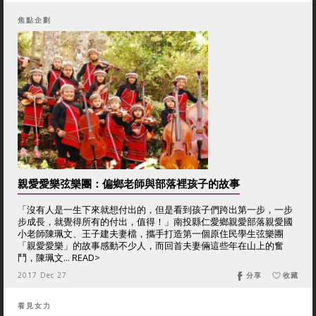
焦點企劃
親愛愛樂弦樂團：偏鄉老師與部落裡孩子的故事
「沒有人是一生下來就想付出的，但是看到孩子們跨出第一步，一步
步成長，就覺得所有的付出，值得！」南投縣仁愛鄉親愛部落親愛國
小老師陳珮文、王子建夫妻檔，攜手打造第一個原住民學生弦樂團
「親愛愛樂」的故事感動不少人，而回首夫妻倆這些年在山上的奮
鬥，陳珮文... READ>
2017 Dec 27
分享
收藏
看見女力