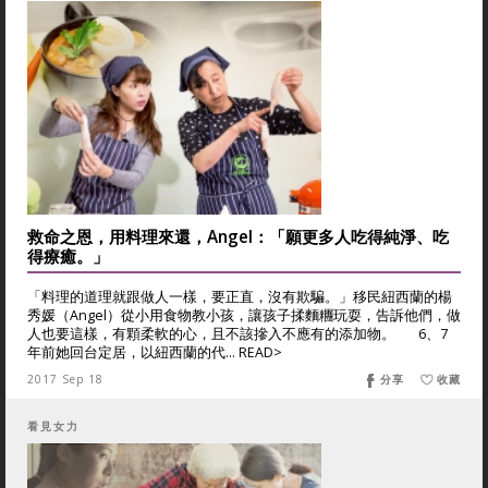
救命之恩，用料理來還，Angel：「願更多人吃得純淨、吃
得療癒。」
「料理的道理就跟做人一樣，要正直，沒有欺騙。」移民紐西蘭的楊
秀媛（Angel）從小用食物教小孩，讓孩子揉麵糰玩耍，告訴他們，做
人也要這樣，有顆柔軟的心，且不該摻入不應有的添加物。 6、7
年前她回台定居，以紐西蘭的代... READ>
2017 Sep 18
分享
收藏
看見女力