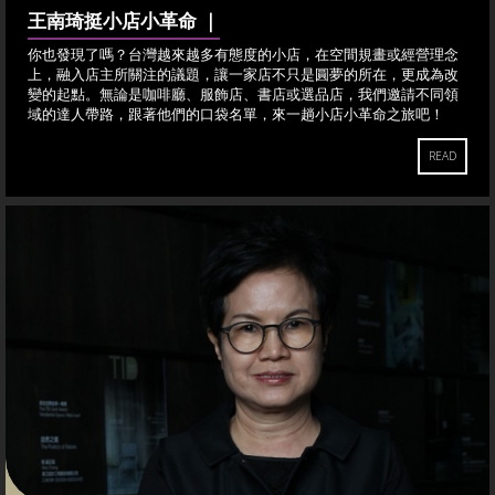
王南琦挺小店小革命 ｜
你也發現了嗎？台灣越來越多有態度的小店，在空間規畫或經營理念
上，融入店主所關注的議題，讓一家店不只是圓夢的所在，更成為改
變的起點。無論是咖啡廳、服飾店、書店或選品店，我們邀請不同領
域的達人帶路，跟著他們的口袋名單，來一趟小店小革命之旅吧！
READ