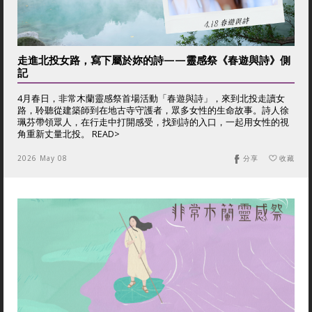
走進北投女路，寫下屬於妳的詩——靈感祭《春遊與詩》側
記
4月春日，非常木蘭靈感祭首場活動「春遊與詩」，來到北投走讀女
路，聆聽從建築師到在地古寺守護者，眾多女性的生命故事。詩人徐
珮芬帶領眾人，在行走中打開感受，找到詩的入口，一起用女性的視
角重新丈量北投。 READ>
2026 May 08
分享
收藏