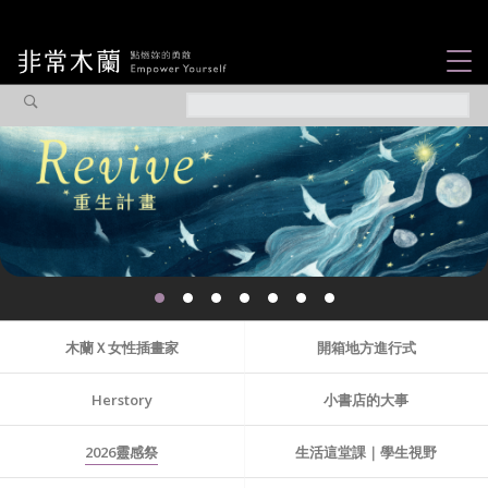
女力故事
觀點專欄
焦點企劃
社會企業
認識我們
木蘭Ｘ女性插畫家
開箱地方進行式
Herstory
小書店的大事
2026靈感祭
生活這堂課｜學生視野