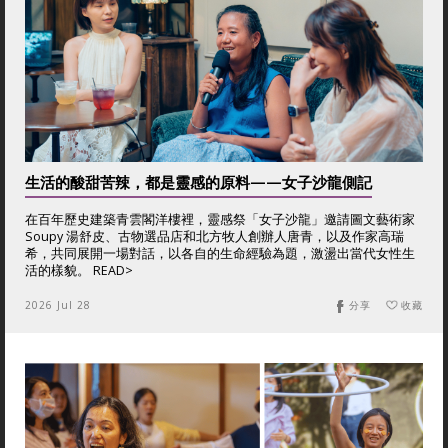
生活的酸甜苦辣，都是靈感的原料——女子沙龍側記
在百年歷史建築青雲閣洋樓裡，靈感祭「女子沙龍」邀請圖文藝術家
Soupy 湯舒皮、古物選品店和北方牧人創辦人唐青，以及作家高瑞
希，共同展開一場對話，以各自的生命經驗為題，激盪出當代女性生
活的樣貌。 READ>
2026 Jul 28
分享
收藏