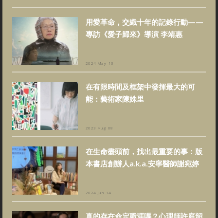
用愛革命，交織十年的記錄行動——
專訪《愛子歸來》導演 李靖惠
2024 May 13
在有限時間及框架中發揮最大的可
能：藝術家陳姝里
2023 Aug 08
在生命盡頭前，找出最重要的事：版
本書店創辦人a.k.a.安寧醫師謝宛婷
2024 Jun 14
真的存在命定職涯嗎？心理師許庭韶