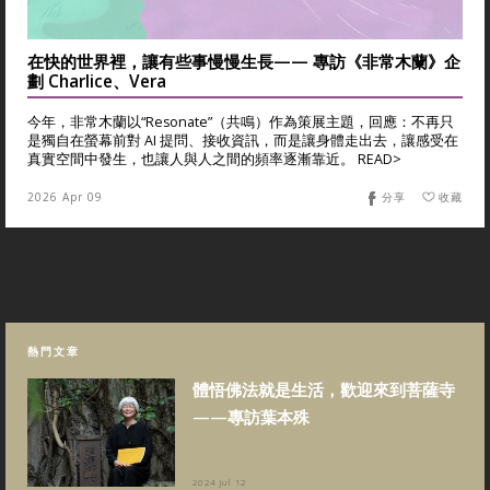
在快的世界裡，讓有些事慢慢生長—— 專訪《非常木蘭》企
劃 Charlice、Vera
今年，非常木蘭以“Resonate”（共鳴）作為策展主題，回應：不再只
是獨自在螢幕前對 AI 提問、接收資訊，而是讓身體走出去，讓感受在
真實空間中發生，也讓人與人之間的頻率逐漸靠近。 READ>
2026 Apr 09
分享
收藏
熱門文章
體悟佛法就是生活，歡迎來到菩薩寺
——專訪葉本殊
2024 Jul 12