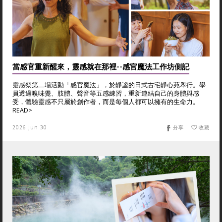
當感官重新醒來，靈感就在那裡--感官魔法工作坊側記
靈感祭第二場活動「感官魔法」，於靜謐的日式古宅靜心苑舉行。學
員透過嗅味覺、肢體、聲音等五感練習，重新連結自己的身體與感
受，體驗靈感不只屬於創作者，而是每個人都可以擁有的生命力。
READ>
2026 Jun 30
分享
收藏