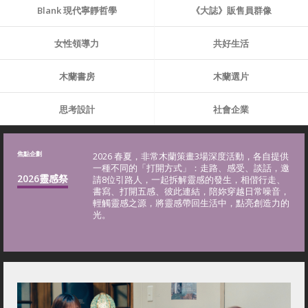
Blank 現代寧靜哲學
《大誌》販售員群像
女性領導力
共好生活
木蘭書房
木蘭選片
思考設計
社會企業
焦點企劃
2026 春夏，非常木蘭策畫3場深度活動，各自提供
一種不同的「打開方式」：走路、感受、談話，邀
2026靈感祭
請8位引路人，一起拆解靈感的發生，相偕行走、
書寫、打開五感、彼此連結，陪妳穿越日常噪音，
輕觸靈感之源，將靈感帶回生活中，點亮創造力的
光。