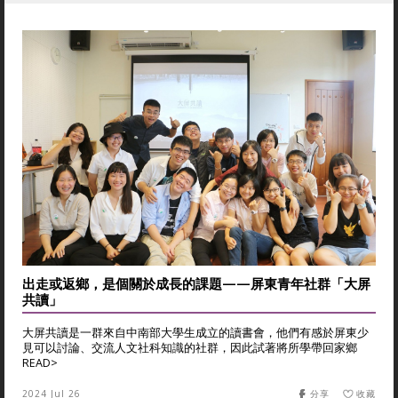
出走或返鄉，是個關於成長的課題——屏東青年社群「大屏
共讀」
大屏共讀是一群來自中南部大學生成立的讀書會，他們有感於屏東少
見可以討論、交流人文社科知識的社群，因此試著將所學帶回家鄉
READ>
2024 Jul 26
分享
收藏