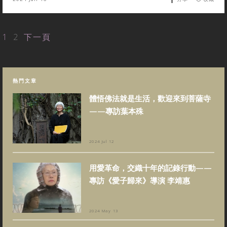
1
2
下一頁
熱門文章
體悟佛法就是生活，歡迎來到菩薩寺
——專訪葉本殊
2024 Jul 12
用愛革命，交織十年的記錄行動——
專訪《愛子歸來》導演 李靖惠
2024 May 13