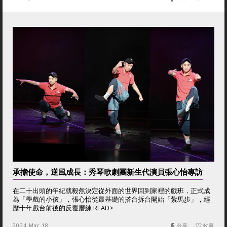
承擔使命，逆風成長：秀琴歌劇團新生代演員張心怡專訪
在二十出頭的年紀就毅然決定從外面的世界回到家裡的戲班，正式成
為「學戲的小孩」，張心怡從最基礎的搭台拆台開始「紮馬步」，經
歷十年戲台前後的反覆磨練 READ>
2024 Mar 18
分享
收藏