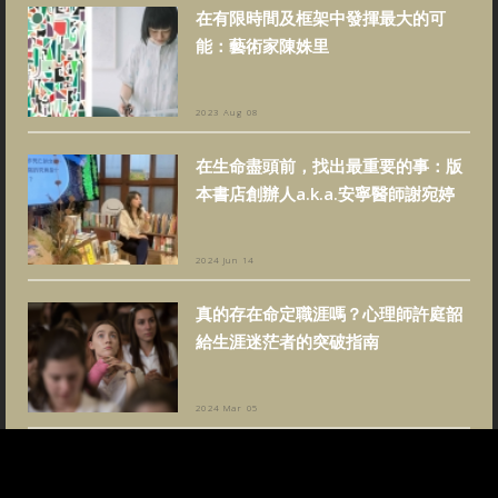
在有限時間及框架中發揮最大的可
能：藝術家陳姝里
2023 Aug 08
在生命盡頭前，找出最重要的事：版
本書店創辦人a.k.a.安寧醫師謝宛婷
2024 Jun 14
真的存在命定職涯嗎？心理師許庭韶
給生涯迷茫者的突破指南
2024 Mar 05