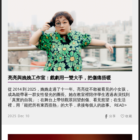
亮亮與娩娩工作室：戲劇用一雙大手，把傷痛捂暖
從 2014 到 2025，娩娩走過了十一年。亮亮從不敢被看見的小女孩，
成為能帶著一群女性發光的團長。她在教室裡陪伴學生透過表演找到
「真實的自我」；在舞台上帶領觀眾回望創傷、看見慾望；在生活
裡，用「能把所有東西捂熱」的大手，承接每個人的故事。 READ>
2025 Dec 10
分享
收藏