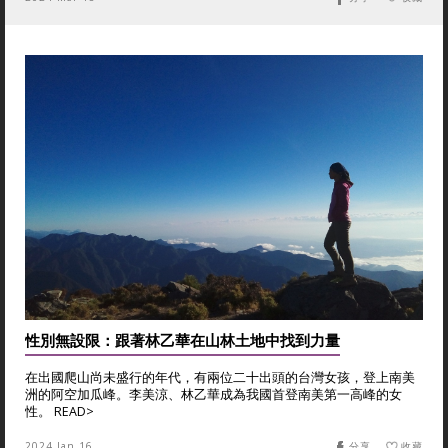
性別無設限：跟著林乙華在山林土地中找到力量
在出國爬山尚未盛行的年代，有兩位二十出頭的台灣女孩，登上南美
洲的阿空加瓜峰。李美涼、林乙華成為我國首登南美第一高峰的女
性。 READ>
2024 Jan 16
分享
收藏