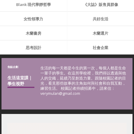
Blank 現代寧靜哲學
《大誌》販售員群像
女性領導力
共好生活
木蘭書房
木蘭選片
思考設計
社會企業
焦點企劃
生活的每一天都是今生的第一次，每個人都是生命
一輩子的學生。在這所學校裡，我們得以透過與他
生活這堂課｜
人的交織，延續乃至創造力量。跟隨校園記者的目
學生視野
光，看見那些故事的主角如何與社會和自我互動，
練習生活。 校園記者持續招募中，請來信：
verymulan@gmail.com