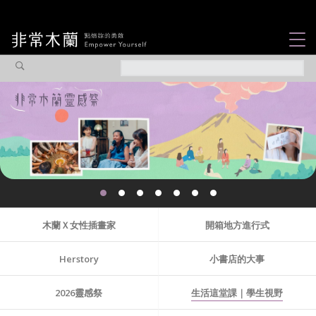
女力故事
觀點專欄
焦點企劃
社會企業
認識我們
木蘭Ｘ女性插畫家
開箱地方進行式
Herstory
小書店的大事
2026靈感祭
生活這堂課｜學生視野