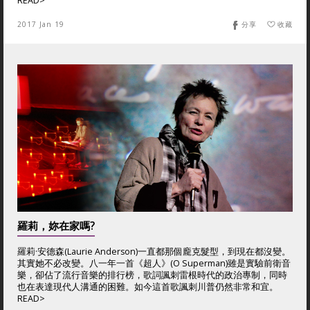
READ>
2017 Jan 19
分享
收藏
羅莉，妳在家嗎?
羅莉·安德森(Laurie Anderson)一直都那個龐克髮型，到現在都沒變。
其實她不必改變。八一年一首《超人》(O Superman)雖是實驗前衛音
樂，卻佔了流行音樂的排行榜，歌詞諷刺雷根時代的政治專制，同時
也在表達現代人溝通的困難。如今這首歌諷刺川普仍然非常和宜。
READ>