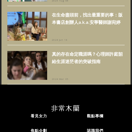
2023 Aug 08
在生命盡頭前，找出最重要的事：版
本書店創辦人a.k.a.安寧醫師謝宛婷
2024 Jun 14
真的存在命定職涯嗎？心理師許庭韶
給生涯迷茫者的突破指南
2024 Mar 05
看見女力
觀點專欄
焦點企劃
認識我們