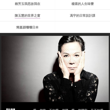
賴芳玉我思故我在
楊索的人生味蕾
陳玉慧的世界之窗
馮宇的日常設計課
簡嘉潁嚐嚐日本
觀點專欄