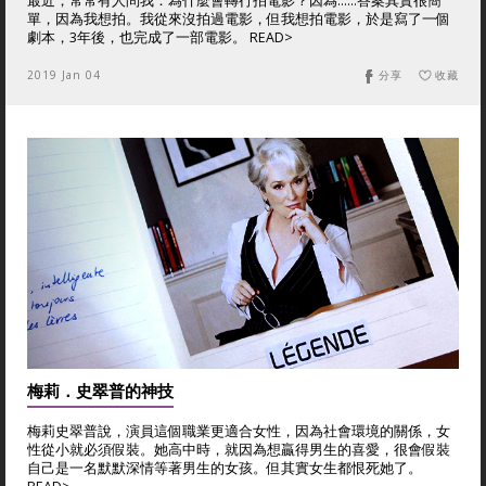
最近，常常有人問我：為什麼會轉行拍電影？因為……答案其實很簡
單，因為我想拍。我從來沒拍過電影，但我想拍電影，於是寫了一個
劇本，3年後，也完成了一部電影。 READ>
2019 Jan 04
分享
收藏
梅莉．史翠普的神技
梅莉史翠普說，演員這個職業更適合女性，因為社會環境的關係，女
性從小就必須假裝。她高中時，就因為想贏得男生的喜愛，很會假裝
自己是一名默默深情等著男生的女孩。但其實女生都恨死她了。