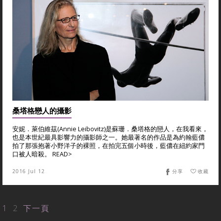
桑塔格戀人的攝影
安妮．萊伯維茲(Annie Leibovitz)是蘇珊．桑塔格的戀人，在我看來，
也是本世紀最具影響力的攝影師之一。她最著名的作品是為約翰藍儂
拍了那張抱著小野洋子的裸照，在拍完五個小時後，藍儂在紐約家門
口被人暗殺。 READ>
2016 Jul 12
分享
收藏
1
2
下一頁