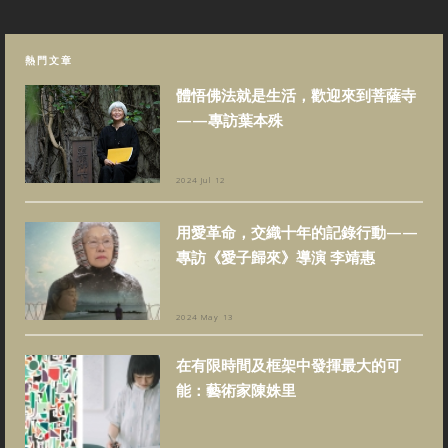
熱門文章
體悟佛法就是生活，歡迎來到菩薩寺
——專訪葉本殊
2024 Jul 12
用愛革命，交織十年的記錄行動——
專訪《愛子歸來》導演 李靖惠
2024 May 13
在有限時間及框架中發揮最大的可
能：藝術家陳姝里