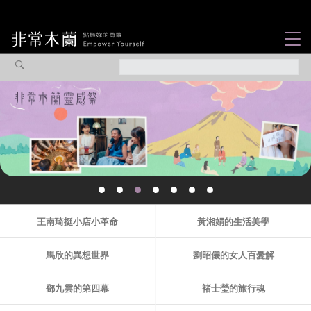
女力故事
觀點專欄
焦點企劃
社會企業
認識我們
王南琦挺小店小革命
黃湘娟的生活美學
馬欣的異想世界
劉昭儀的女人百憂解
鄧九雲的第四幕
褚士瑩的旅行魂