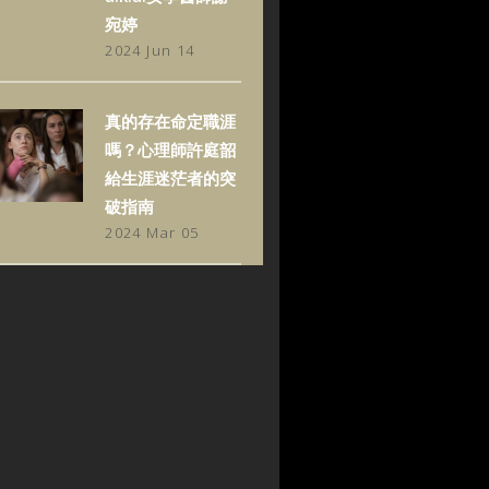
宛婷
2024 Jun 14
真的存在命定職涯
嗎？心理師許庭韶
給生涯迷茫者的突
破指南
2024 Mar 05