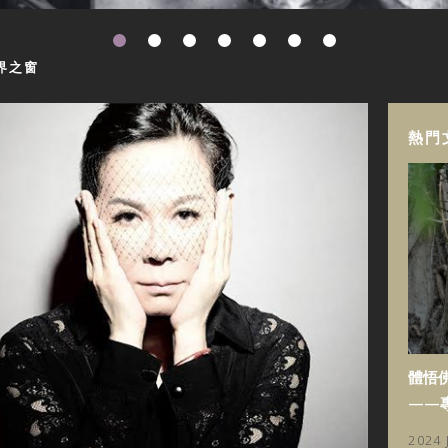
界之窗
熱門
體悟
——
2024 