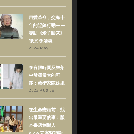
用愛革命，交織十
年的記錄行動——
專訪《愛子歸來》
導演 李靖惠
2024 May 13
在有限時間及框架
中發揮最大的可
能：藝術家陳姝里
2023 Aug 08
在生命盡頭前，找
出最重要的事：版
本書店創辦人
a.k.a.安寧醫師謝