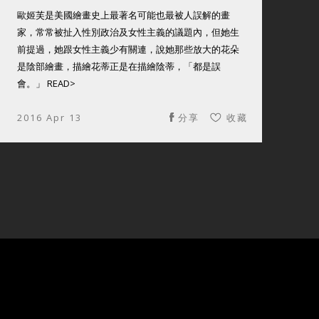
歐姬芙是美國繪畫史上最著名可能也最被人誤解的畫
家，常常被扯入性別政治及女性主義的議題內，但她生
前提過，她跟女性主義少有關連，說她那些放大的花朵
是陰部繪畫，描繪花蒂正是在描繪陰蒂，「都是誤
會。」 READ>
2016 Apr 13
分享
收藏