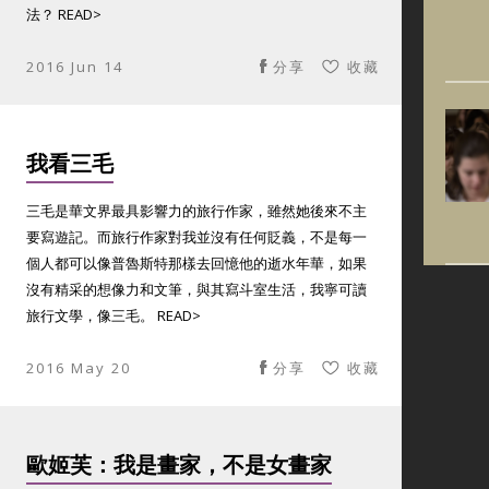
法？ READ>
2016 Jun 14
分享
收藏
我看三毛
三毛是華文界最具影響力的旅行作家，雖然她後來不主
要寫遊記。而旅行作家對我並沒有任何貶義，不是每一
個人都可以像普魯斯特那樣去回憶他的逝水年華，如果
沒有精采的想像力和文筆，與其寫斗室生活，我寧可讀
旅行文學，像三毛。 READ>
2016 May 20
分享
收藏
歐姬芙：我是畫家，不是女畫家