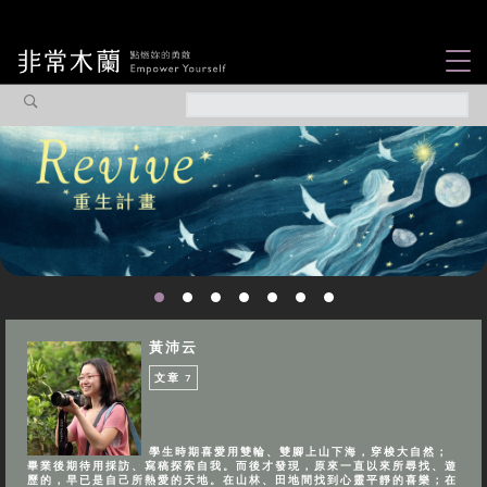
女力故事
觀點專欄
焦點企劃
社會企業
認識我們
黃沛云
文章
7
學生時期喜愛用雙輪、雙腳上山下海，穿梭大自然；
畢業後期待用採訪、寫稿探索自我。而後才發現，原來一直以來所尋找、遊
歷的，早已是自己所熱愛的天地。在山林、田地間找到心靈平靜的喜樂；在