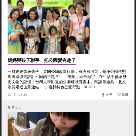
媽媽與孩子聯手 把公園變有趣了
一群媽媽帶著孩子，展開公園改造行動：有沒有可能，每座公園依照
周遭環境去設計不同的主題？ 「萬華可結合廟宇，在生活中傳承歷
史文物的記憶；台灣大學附近的公園可以有書本、閱讀等遊具；北投
則與鄰近山系連結......」還我特色公園行動... READ>
2016 Jul 25
分享
收藏
看見女力