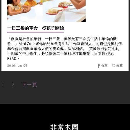
一日三餐的革命 從孩子開始
「飲食是社會的縮影，一日三餐，就等於有三次從生活中革命的機
會。」Mini Cook迷你酷兒童食育生活工作室創辦人，同時也是奧利佛
基金會台灣飲食革命大使的樊欣佩，深深相信。 英國政府規定七到
十四歲的中小學生，必須學會二十道料理才能畢業；日本政府從...
READ>
2016 Jun 06
分享
收藏
1
2
下一頁