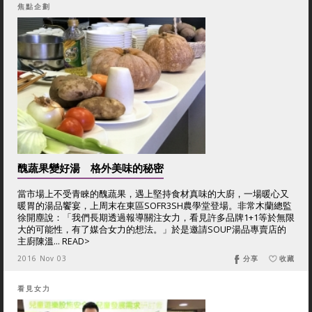
焦點企劃
醜蔬果變好湯 格外美味的秘密
當市場上不受青睞的醜蔬果，遇上堅持食材真味的大廚，一場暖心又
暖胃的湯品饗宴，上周末在東區SOFR3SH農學堂登場。非常木蘭總監
徐開塵說：「我們長期透過報導關注女力，看見許多品牌1+1等於無限
大的可能性，有了媒合女力的想法。」於是邀請SOUP湯品專賣店的
主廚陳溫... READ>
2016 Nov 03
分享
收藏
看見女力