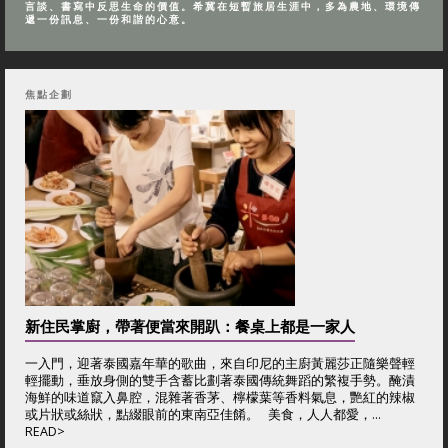
言談、書寫中反思生命的價值。希冀在短暫旅居生涯中，多為農地、環境傳
遞一份訊息、一份和諧的心意。
焦點企劃
新住民掌廚，帶著便當來開趴：餐桌上都是一家人
一入門，迎著泰國嘉年華的歌曲，來自印尼的主廚黃麗莎正隨樂聲輕
輕擺動，垂放身側的雙手含蓄比劃著泰國傳統舞蹈的繁複手勢。醃漬
海鮮的味道竄入鼻腔，混雜著香茅、檸檬葉等香料氣息，艷紅的辣椒
或片狀或絲狀，點綴眼前的東南亞佳餚。 美食，人人都愛，...
READ>