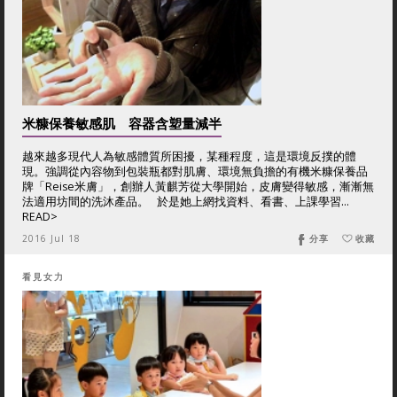
米糠保養敏感肌 容器含塑量減半
越來越多現代人為敏感體質所困擾，某種程度，這是環境反撲的體
現。強調從內容物到包裝瓶都對肌膚、環境無負擔的有機米糠保養品
牌「Reise米膚」，創辦人黃麒芳從大學開始，皮膚變得敏感，漸漸無
法適用坊間的洗沐產品。 於是她上網找資料、看書、上課學習...
READ>
2016 Jul 18
分享
收藏
看見女力