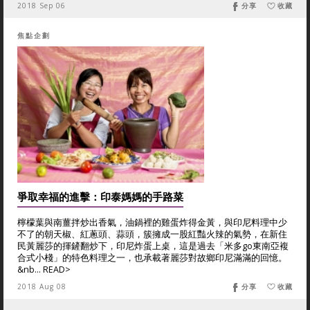
2018 Sep 06
分享
收藏
焦點企劃
爭取幸福的進擊：印泰媽媽的手路菜
檸檬葉與南薑拌炒出香氣，油鍋裡的雞蛋炸得金黃，與印尼料理中少
不了的朝天椒、紅蔥頭、蒜頭，簇擁成一股紅豔火辣的氣勢，在新住
民黃麗莎的揮鏟翻炒下，印尼炸蛋上桌，這是過去「米多go東南亞複
合式小棧」的特色料理之一，也承載著麗莎對故鄉印尼滿滿的回憶。
&nb... READ>
2018 Aug 08
分享
收藏