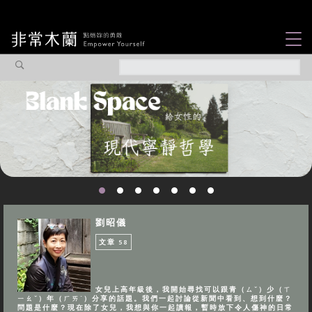
女力故事
觀點專欄
焦點企劃
社會企業
認識我們
劉昭儀
文章
58
女兒上高年級後，我開始尋找可以跟青（ㄙˇ）少（ㄒ
ㄧㄠˇ）年（ㄏㄞˊ）分享的話題。我們一起討論從新聞中看到、想到什麼？
問題是什麼？現在除了女兒，我想與你一起讀報，暫時放下令人傷神的日常