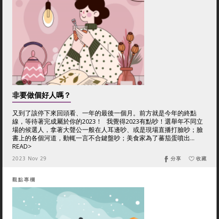
非要做個好人嗎？
又到了該停下來回頭看、一年的最後一個月。前方就是今年的終點
線，等待著完成屬於你的2023！ 我覺得2023有點吵！選舉年不同立
場的候選人，拿著大聲公一般在人耳邊吵、或是現場直播打臉吵；臉
書上的各個河道，動輒一言不合鍵盤吵；美食家為了蕃茄蛋噴出...
READ>
2023 Nov 29
分享
收藏
觀點專欄