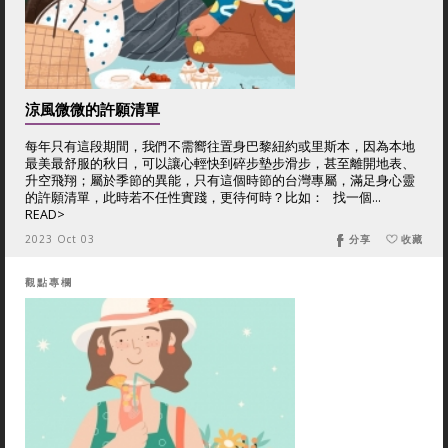
涼風微微的許願清單
每年只有這段期間，我們不需嚮往置身巴黎紐約或里斯本，因為本地
最美最舒服的秋日，可以讓心輕快到碎步墊步滑步，甚至離開地表、
升空飛翔；屬於季節的異能，只有這個時節的台灣專屬，滿足身心靈
的許願清單，此時若不任性實踐，更待何時？比如： 找一個...
READ>
2023 Oct 03
分享
收藏
觀點專欄