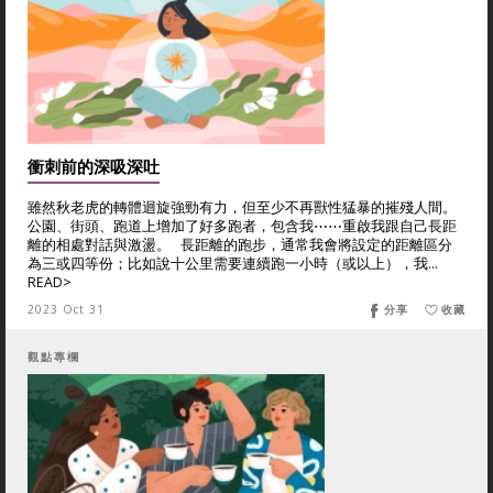
衝刺前的深吸深吐
雖然秋老虎的轉體迴旋強勁有力，但至少不再獸性猛暴的摧殘人間。
公園、街頭、跑道上增加了好多跑者，包含我⋯⋯重啟我跟自己長距
離的相處對話與激盪。 長距離的跑步，通常我會將設定的距離區分
為三或四等份；比如說十公里需要連續跑一小時（或以上），我...
READ>
2023 Oct 31
分享
收藏
觀點專欄