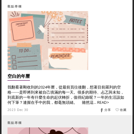
觀點專欄
空白的年曆
我翻看著剛收到的2024年曆，從最前頁往後翻，想著目前羅列的空
格⋯⋯是即將到來被自己填滿的每一天。很多的期待、忐忑與未知，
到底新的一年有什麼生命的起伏轉折，值得紀錄呢？一年的生活該如
何下筆？連握在手中的我，都毫無頭緒。 雖然這... READ>
2023 Dec 30
分享
收藏
觀點專欄