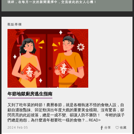
瑣碎，在每月一次的新聞選擇中，交流彼此的女人心機！
觀點專欄
年節地獄廚房逃生指南
又到了吃年菜的時節！農曆春節，就是各種執迷不悟的食物人設，自
顧自濃妝豔抹、卯足勁演出年度大戲的重要黃金檔期。沒有驚喜，卻
閃亮亮的此起彼落，總是一成不變、卻讓人防不勝防！ 年輕的孩子
們總是抱怨，為什麼過年都要吃一樣的食物？... READ>
2024 Feb 05
分享
收藏