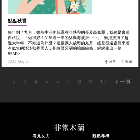
點點秋香
每年到了九月，雖然生活仍籠罩在亞熱帶的長夏高氣壓，我總是會跟
自己說：「做得好！又熬過一年的猛爆海波浪⋯⋯」 衝撞拼搏了超
過大半年，不知道為什麼？這個讓人放鬆的九月，總是從遠處傳來若
有似無的淡淡秋香熏人，把咬緊牙關的臉部線條，緩緩畫出一條...
READ>
2023 Aug 25
分享
收藏
1
2
3
4
5
6
7
8
9
10
下一頁
看見女力
觀點專欄