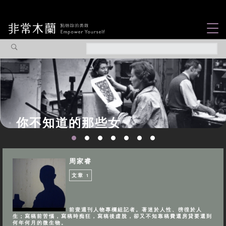
女力故事
觀點專欄
焦點企劃
社會企業
你不知道的那些女
認識我們
性故事...
周家睿
文章
1
前壹週刊人物專欄組記者。著迷於人性、徬徨於人
生；寫稿前苦惱，寫稿時痴狂，寫稿後虛脫，卻又不知靠稿費還房貸要還到
何年何月的微生物。