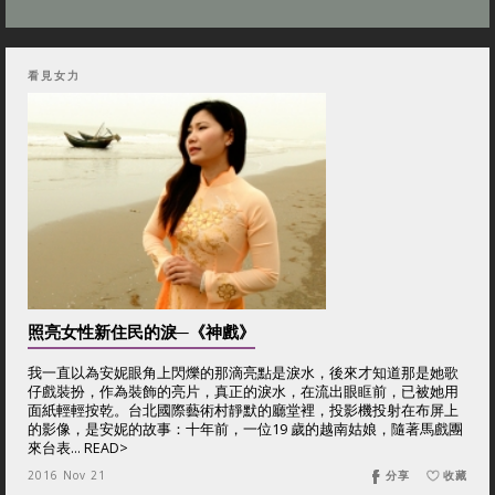
看見女力
照亮女性新住民的淚─《神戲》
我一直以為安妮眼角上閃爍的那滴亮點是淚水，後來才知道那是她歌
仔戲裝扮，作為裝飾的亮片，真正的淚水，在流出眼眶前，已被她用
面紙輕輕按乾。台北國際藝術村靜默的廳堂裡，投影機投射在布屏上
的影像，是安妮的故事：十年前，一位19 歲的越南姑娘，隨著馬戲團
來台表... READ>
2016 Nov 21
分享
收藏