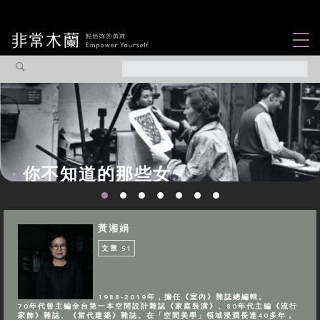
女力故事
觀點專欄
焦點企劃
社會企業
你不知道的那些女
認識我們
性故事...
黃湘娟
文章
51
1988-2019年，擔任《室內》雜誌總編輯。
70年代曾主編全台第一本空間設計雜誌《家庭裝潢》、80年代主編《流行
家飾》雜誌、《當代建築》雜誌。在「空間美學」領域浸潤長達40多年，