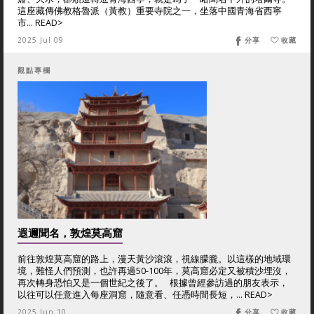
這座藏傳佛教格魯派（黃教）重要寺院之一，坐落中國青海省西寧
市... READ>
2025 Jul 09
分享
收藏
觀點專欄
遐邇聞名，敦煌莫高窟
前往敦煌莫高窟的路上，漫天黃沙滾滾，視線朦朧。以這樣的地域環
境，難怪人們預測，也許再過50-100年，莫高窟必定又被積沙埋沒，
再次轉身恐怕又是一個世紀之後了。 根據曾經參訪過的朋友表示，
以往可以任意進入每座洞窟，隨意看、任憑時間長短，... READ>
2025 Jun 10
分享
收藏