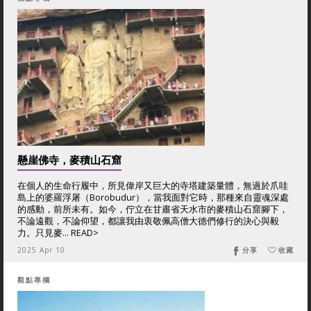
懸崖佛寺，麥積山石窟
在個人的生命行履中，所見偉岸又巨大的寺塔建築量體，無過於爪哇
島上的婆羅浮屠（Borobudur），當我面對它時，那種來自靈魂深處
的感動，前所未有。如今，佇立在甘肅省天水市的麥積山石窟腳下，
不論遠觀，不論仰望，都讓我由衷敬佩高僧大德們修行的決心與毅
力。只見麥... READ>
2025 Apr 10
分享
收藏
觀點專欄