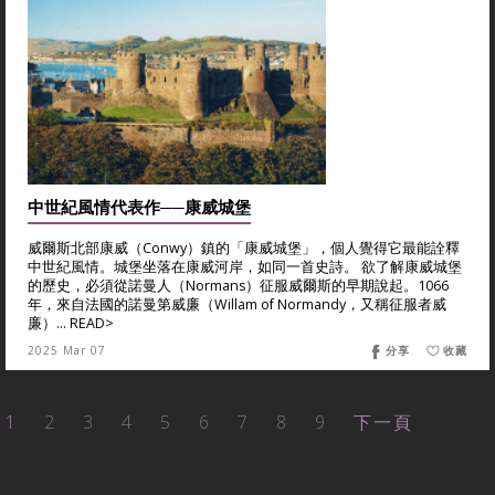
中世紀風情代表作──康威城堡
威爾斯北部康威（Conwy）鎮的「康威城堡」，個人覺得它最能詮釋
中世紀風情。城堡坐落在康威河岸，如同一首史詩。 欲了解康威城堡
的歷史，必須從諾曼人（Normans）征服威爾斯的早期說起。1066
年，來自法國的諾曼第威廉（Willam of Normandy，又稱征服者威
廉）... READ>
2025 Mar 07
分享
收藏
1
2
3
4
5
6
7
8
9
下一頁