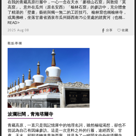
在我的青藏高原行履中，一心一念在天水「麥積山石窟」與敦煌「莫
高窟」。意外在瓜州（原名安西）「榆林石窟」的參訪中，充分體會
了精湛的「壁畫」藝術與獨一無二的工匠技巧。 榆林窟也稱榆林寺，
或萬佛峽，坐落甘肅省酒泉市瓜州縣西南75公里處的踏實河（也稱...
READ>
2025 Aug 08
分享
收藏
觀點專欄
波瀾壯闊，青海塔爾寺
青藏高原，一直只是我記憶庫中的地理名詞，雖然極端渴想，卻也不
曾認為自己有因緣參訪。這是一次意料之外的行履，途經西安、甘
肅、天水，卻順道轉進青海西寧，就是為了一睹聞名中外的塔爾寺。