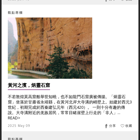
觀點專欄
黃河之濱，炳靈石窟
不若敦煌莫高窟般舉世知曉，也不如龍門石窟廣被傳揚。「炳靈石
窟」坐落於甘肅省永靖縣，在黃河北岸大寺溝的峭壁上。始建於西元3
世紀，初期完成於西秦建弘元年（西元420）。 一則十分有趣的傳
說。大寺溝附近的羌族居民，常常目睹崖壁上行走的「非人」...
READ>
2025 May 09
分享
收藏
觀點專欄