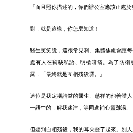
「而且照你描述的，你們辦公室應該正處於
對，就是這樣，你怎麼知道！
醫生笑笑說，這很常見啊。集體焦慮會讓每
處有人在竊竊私語、明槍暗箭。為了防衛
露，「最終就是互相殘殺囉。」
這位是我定期請益的醫生。慈祥的他善體人
一語中的，解我迷津，等同進補心靈雞湯。
但聽到自相殘殺，我的耳朵豎了起來。別人