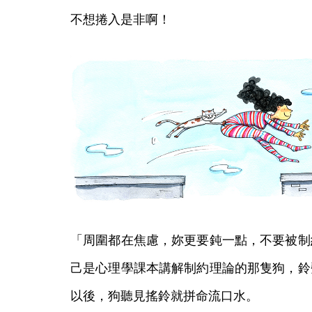
不想捲入是非啊！
「周圍都在焦慮，妳更要鈍一點，不要被制
己是心理學課本講解制約理論的那隻狗，鈴
以後，狗聽見搖鈴就拼命流口水。