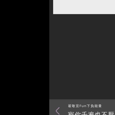
翟敬宜Fun下負能量
寵你千遍也不厭