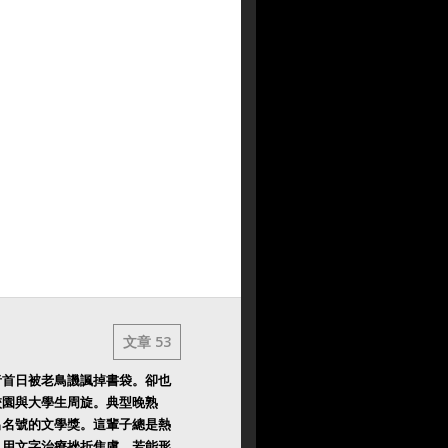
文章 53
者首日被老鳥譏諷掉書袋。卻也
校園與大學生周旋。典型晚熟
出名號的文學獎。這輩子總是熱
。用文字治療挫折焦慮，若能形