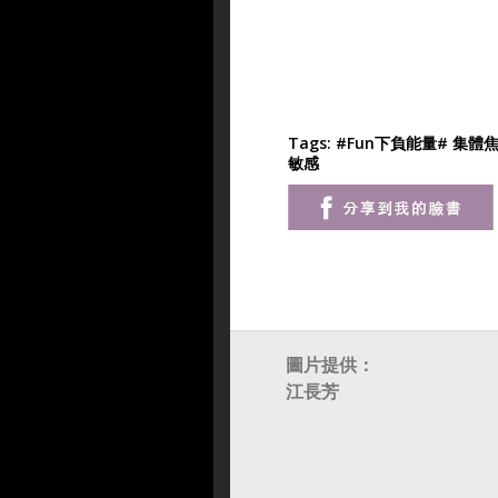
Tags:
#Fun下負能量
# 集體
敏感
圖片提供：
江長芳