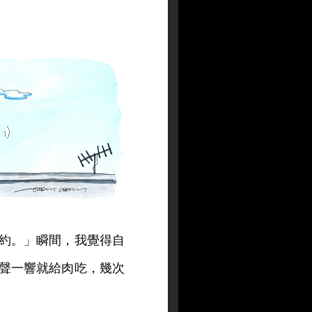
約。」瞬間，我覺得自
聲一響就給肉吃，幾次