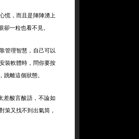
心慌，而且是陣陣湧上
眼卻一粒也看不見。
靠管理智慧，自己可以
安裝軟體時，問你要按
p，跳離這個狀態。
太差酸言酸語，不論如
對策又找不到出氣筒，