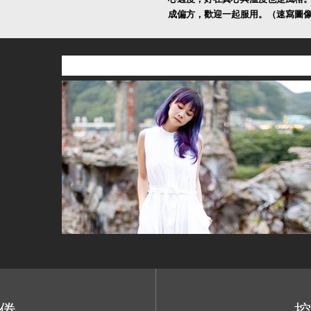
成偏方，歡迎一起服用。（速寫圖
倦