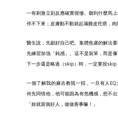
一有刺激立刻反應確實很慘。聽到什麼馬上
停不下來；皮膚動不動就起滿雞皮疙瘩，肉
醫生說，先顧好自己吧。集體焦慮的解法要
先練習加強「鈍感」。這不是裝笨，而是像
下一步還是略過（skip）時，一定要按ski
一個了解我的麻吉教我一招，一旦有人EQ
何先同情他，他可能因為有危機感，想不出
「妳就當個好人，做做善事嘛！」