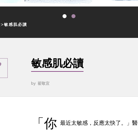
量
敏感肌必讀
敏感肌必讀
by
翟敬宜
「你
最近太敏感，反應太快了。」醫