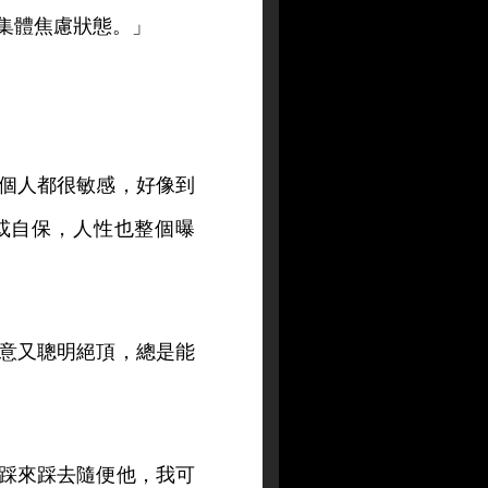
集體焦慮狀態。」
個人都很敏感，好像到
或自保，人性也整個曝
意又聰明絕頂，總是能
踩來踩去隨便他，我可