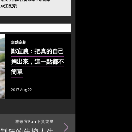
像©江長芳）
焦點企劃
鄭宜農：把真的自己
掏出來，這一點都不
簡單
2017 Aug 22
翟敬宜Fun下負能量
控制狂的失控人生