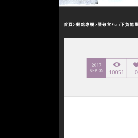
首頁
觀點專欄
翟敬宜Fun下負能
2017
SEP 05
10051
0