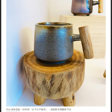
到山城食堂點一杯招牌「左手右手咖啡」，就能親炙陶藝家手拉