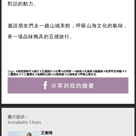
對話的動力。
邀請朋友們走一趟山城美館，呼吸山海文化的氣味，
來一場品味獨具的五感旅行。
Tags:
#後疫情時代
#旅行
#五感旅行
#台灣
#全球第一
#秘境
#水湳洞
#陰陽海
#世界罕見奇觀
#十
三層遺址
#十三層遺址
#低調的山城
#山城美館
#山城食堂
#呼吸山海文化
圖片提供：
Annabelle Chien
王南琦