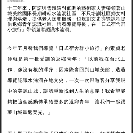
坏柴燒咖啡杯。
十三年來，阿諾與雪娥這對低調的藝術家夫妻帶領著山
城美館團隊長期耕耘水湳洞社區，不只培訓社區婦女料
理與烘焙，提供老人送餐服務；也規劃文史導覽課程提
供返鄉青年認識社區、培養導覽專長，在「日式宿舍群
小旅行」帶領遊客認識水湳洞。
今年五月替我們導覽「日式宿舍群小旅行」的素貞老
師就是第一批受訓的返鄉青年：「以前我在台北工
作，像沒有根的浮萍；因緣際會回到山城美館，透過
導覽認識水湳洞在地文史，一次一次跟遊客分享我眼
中的美麗山城，讓我重新找到人生的意義！我希望能
夠把這個感動傳承給更多的返鄉青年，讓我們一起跟
著山城重返榮光。」