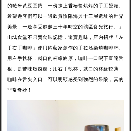
的糙米黃豆豆漿，一份抹上香椿醬烘烤的手工饅頭。
希望遊客們可以一邊欣賞陰陽海與十三層遺址的世界
美景，一邊享受超越三十年時空的礦區食光旅行。」
山城食堂不只賣食味記憶，還賣趣味，店內招牌「左
手右手咖啡」使用陶藝家創作的手拉坯柴燒咖啡杯。
用左手執杯，就口的杯緣較厚，咖啡一口喝下直達舌
根，是苦味敏感處；用右手執杯，就口的杯緣較薄，
咖啡在舌尖入口，可以明顯感受到強烈的果酸，真的
非常奇妙！