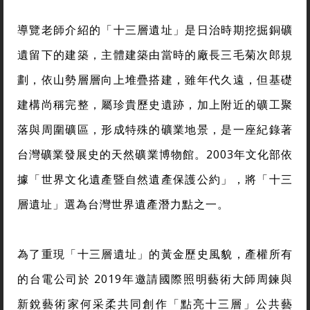
導覽老師介紹的「十三層遺址」是日治時期挖掘銅礦
遺留下的建築，主體建築由當時的廠長三毛菊次郎規
劃，依山勢層層向上堆疊搭建，雖年代久遠，但基礎
建構尚稱完整，屬珍貴歷史遺跡，加上附近的礦工聚
落與周圍礦區，形成特殊的礦業地景，是一座紀錄著
台灣礦業發展史的天然礦業博物館。2003年文化部依
據「世界文化遺產暨自然遺產保護公約」，將「十三
層遺址」選為台灣世界遺產潛力點之一。
為了重現「十三層遺址」的黃金歷史風貌，產權所有
的台電公司於 2019年邀請國際照明藝術大師周鍊與
新銳藝術家何采柔共同創作「點亮十三層」公共藝