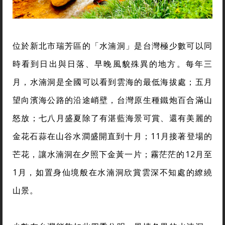
位於新北市瑞芳區的「水湳洞」是台灣極少數可以同
時看到日出與日落、早晚風貌殊異的地方。每年三
月，水湳洞是全國可以看到雲海的最低海拔處；五月
望向濱海公路的沿途峭壁，台灣原生種鐵炮百合滿山
怒放；七八月盛夏除了有湛藍海景可賞、還有美麗的
金花石蒜在山谷水澗盛開直到十月；11月接著登場的
芒花，讓水湳洞在夕照下金黃一片；霧茫茫的12月至
1月，如置身仙境般在水湳洞欣賞雲深不知處的繚繞
山景。