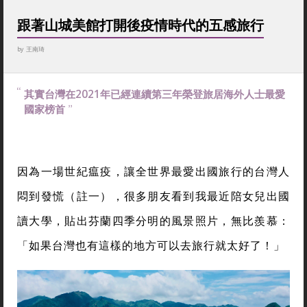
跟著山城美館打開後疫情時代的五感旅行
by
王南琦
其實台灣在2021年已經連續第三年榮登旅居海外人士最愛
國家榜首
因為一場世紀瘟疫，讓全世界最愛出國旅行的台灣人
悶到發慌（註一），很多朋友看到我最近陪女兒出國
讀大學，貼出芬蘭四季分明的風景照片，無比羨慕：
「如果台灣也有這樣的地方可以去旅行就太好了！」