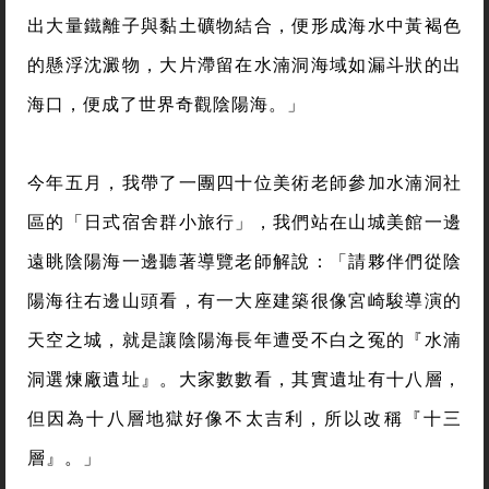
出大量鐵離子與黏土礦物結合，便形成海水中黃褐色
的懸浮沈澱物，大片滯留在水湳洞海域如漏斗狀的出
海口，便成了世界奇觀陰陽海。」
今年五月，我帶了一團四十位美術老師參加水湳洞社
區的「日式宿舍群小旅行」，我們站在山城美館一邊
遠眺陰陽海一邊聽著導覽老師解說：「請夥伴們從陰
陽海往右邊山頭看，有一大座建築很像宮崎駿導演的
天空之城，就是讓陰陽海長年遭受不白之冤的『水湳
洞選煉廠遺址』。大家數數看，其實遺址有十八層，
但因為十八層地獄好像不太吉利，所以改稱『十三
層』。」