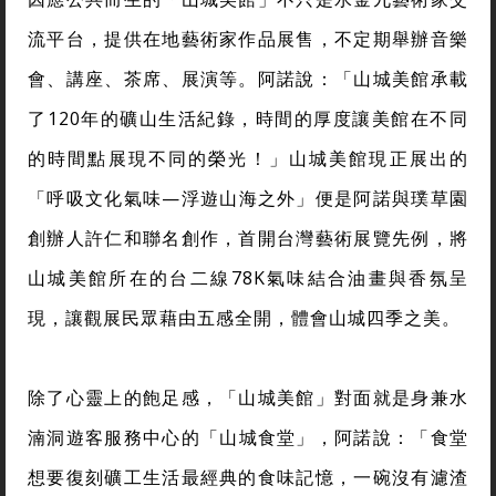
流平台，提供在地藝術家作品展售，不定期舉辦音樂
會、講座、茶席、展演等。阿諾說：「山城美館承載
了120年的礦山生活紀錄，時間的厚度讓美館在不同
的時間點展現不同的榮光！」山城美館現正展出的
「呼吸文化氣味—浮遊山海之外」便是阿諾與璞草園
創辦人許仁和聯名創作，首開台灣藝術展覽先例，將
山城美館所在的台二線78K氣味結合油畫與香氛呈
現，讓觀展民眾藉由五感全開，體會山城四季之美。
除了心靈上的飽足感，「山城美館」對面就是身兼水
湳
洞遊客服務中心的「山城食堂」，阿諾說：「食堂
想要復刻礦工生活最經典的食味記憶，一碗沒有濾渣