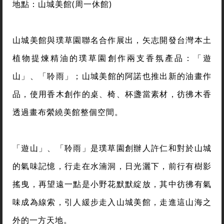
地點：山城美館(周一休館)
山城美館與璞草園聯名合作展出，矢志開發台灣本土
植物提煉精油的璞草園創作兩支香氛產品：「遊
山」、「聆雨」；山城美館的阿諾也推出新的油畫作
品，使用香木創作的桌、椅、杯盞當素材，彷彿木香
透過畫布縈繞美館整個空間。
「遊山」、「聆雨」是璞草園創辦人許仁和對於山城
的氣味記憶，行走在水湳洞，日光灑下，前行有樹影
搖曳，再望遠一點是小野花默默綻放，其中彷彿有氣
味成為線索，引人緩步走入山城美館，走進這山海之
外的一方天地。