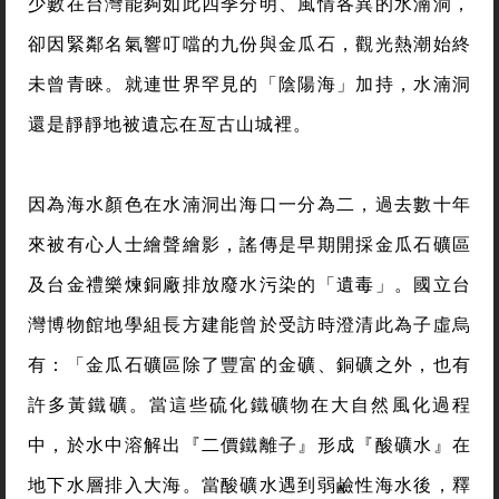
少數在台灣能夠如此四季分明、風情各異的水湳洞，
卻因緊鄰名氣響叮噹的九份與金瓜石，觀光熱潮始終
未曾青睞。就連世界罕見的「陰陽海」加持，水湳洞
還是靜靜地被遺忘在亙古山城裡。
因為海水顏色在水湳洞出海口一分為二，過去數十年
來被有心人士繪聲繪影，謠傳是早期開採金瓜石礦區
及台金禮樂煉銅廠排放廢水污染的「遺毒」。國立台
灣博物館地學組長方建能曾於受訪時澄清此為子虛烏
有：「金瓜石礦區除了豐富的金礦、銅礦之外，也有
許多黃鐵礦。當這些硫化鐵礦物在大自然風化過程
中，於水中溶解出『二價鐵離子』形成『酸礦水』在
地下水層排入大海。當酸礦水遇到弱鹼性海水後，釋