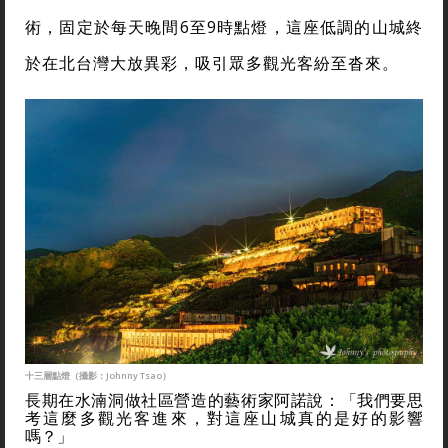
術，固定於每天晚間6至9時點燈，這座低調的山城終
於在北台灣大放異彩，吸引眾多觀光客紛至沓來。
十三層點燈（攝影：Johnny Tsao）
長期在水湳洞做社區營造的藝術家阿諾說：「我們要思
考這麼多觀光客進來，對這座山城真的是好的影響
嗎？」