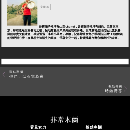
文章 32
曾經腦子裡只有LV跟Chanel，曾經眼睛裡只有紐約、巴黎與東
京，卻在走遍世界各地之後，猛地驚覺原來最美的就在身邊。台灣農村是我們足以傲視各
國的珍貴文化遺產，希望透過「小店小革命」專欄，記錄帶著女兒小乖尋訪台灣319個鄉鎮
的發現與心情；在農村光速消失的現在，帶著女兒一起，持續找尋台灣永續農村的未來。
觀點專欄
他們，以石窟為家
觀點專欄
時鐘嚮導
看見女力
觀點專欄