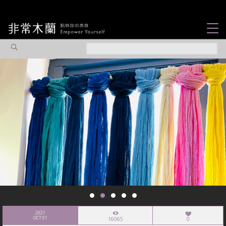
女力故事
觀點專欄
焦點企劃
社會企業
認識我們
2021
OCT 01
16065
0