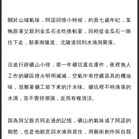
關於山城氣味，阿諾回憶小時候，約莫七歲年紀，某
晚跟著父親到金瓜石去吃換帖宴，回程從金瓜石一路
往下走，順著南隧道、北隧道回到水湳洞聚落。
沿途行經礦山小徑，那一年礦坑還在運作，夜裡無人
工作的礦區燈火明明滅滅，空氣中有挖礦器具的機油
味，混雜著礦工留下來的汗水味。礦坑裡不時滴落的
水滴，並不覺得潮濕，反而有種清涼。
因為與父親共同走過的記憶，礦山的氣味成了阿諾的
鄉愁，也是他願意回水湳洞居住，用藝術創作與自我