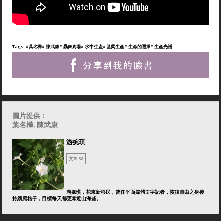
Tags:
#葉名樺
# 陳武康
# 驫舞劇場
# 水中生產
# 溫柔生產
# 生命的選擇
# 生產光譜
圖片提供：
葉名樺, 陳武康
游婉琪
文章 38
游婉琪，花東新移民，曾任平面媒體文字記者，恢復自由之身後
持續爬格子，目標每天都更靠近山海些。