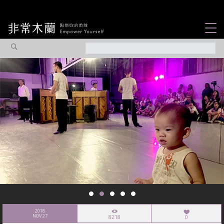
女力故事
觀點專欄
焦點企劃
社會企業
認識我們
2018
NOV 27
8218
0