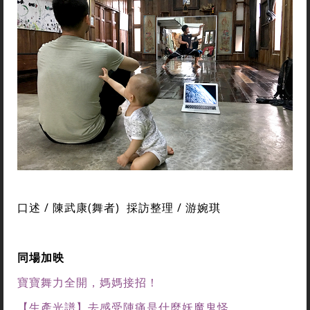
口述 / 陳武康(舞者) 採訪整理 / 游婉琪
同場加映
寶寶舞力全開，媽媽接招！
【生產光譜】去感受陣痛是什麼妖魔鬼怪