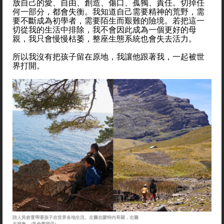
放自己的愛、自由、創造、傷口、孤獨、責任。切掉任
何一部分，都會失衡。我知道自己需要精神的荒野，需
要不斷成為初學者，需要陌生而艱難的險境。若把這一
切從我的生活中排除，我不會因此成為一個更好的母
親，我只會慢慢枯萎，整座生態系統也會失去活力。
所以我沒有把孩子留在原地，我讓他跟著我，一起被世
界打開。
詩人吳俞萱帶著孩子在世界各地生活。左圖在蒙特內哥羅，右圖
在祕魯。(吳俞萱提供)