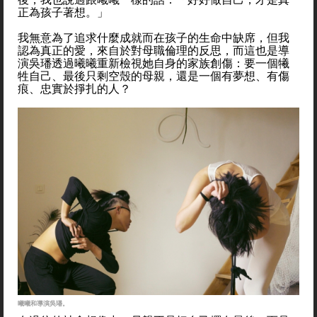
正為孩子著想。」
我無意為了追求什麼成就而在孩子的生命中缺席，但我
認為真正的愛，來自於對母職倫理的反思，而這也是導
演吳璠透過曦曦重新檢視她自身的家族創傷：要一個犧
牲自己、最後只剩空殼的母親，還是一個有夢想、有傷
痕、忠實於掙扎的人？
曦曦和導演吳璠。