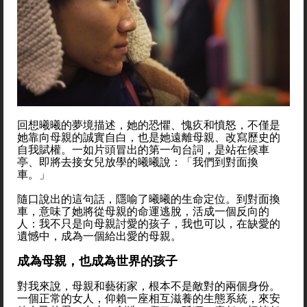
回想曦曦的夢境描述，她的恐懼、愧疚和憤怒，不僅是
她靠向母親的誠實自白，也是她遠離母親、改寫歷史的
自我賦權。一如片頭冒出的第一句台詞，是站在候車
亭、即將去接女兒放學的曦曦說：「我們到對面換
車。」
隨口說出的這句話，隱喻了曦曦的生命定位。到對面換
車，意味了她將從母親的命運逃脫，活成一個反向的
人：我不只是向母親討愛的孩子，我也可以，在缺愛的
遺憾中，成為一個給出愛的母親。
成為母親，也成為世界的孩子
對我來說，母親和藝術家，根本不是敵對的兩個身份。
一個正常的女人，仰賴一座相互滋養的生態系統，來安