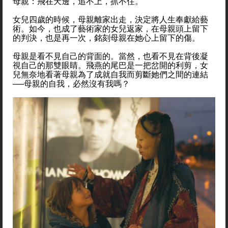
母親：飛在天邊，追不上，抓不住。
女兒四歲的時候，母親離家出走，決定將人生奉獻給藝
術。如今，也成了藝術家的女兒返家，在母親頭上留下
的判決，也是再一次，銘刻母親在她心上留下的傷。
母親是看不見自己的背面的。當然，也看不見在背後凝
視自己的那雙眼睛。飛燕的尾巴是一把岔開的利剪，女
兒無奈地看著母親為了成就自我而剪斷她們之間的連結
──母親的自我，必然沒有我嗎？