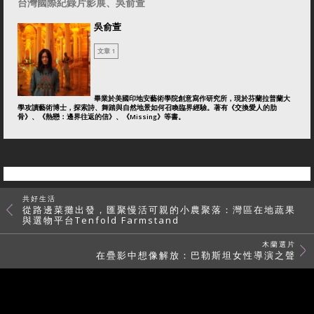
台灣國際紀錄片影展、吳俞萱
吳俞萱
文章 1
畢業於美國印地安藝術學院創意寫作研究所，現於芬蘭拉普蘭大
學攻讀藝術博士，探索詩、舞踏與自然地景如何召喚臨界經驗。著有《交換愛人的肋
骨》、《熱戀：邊界往返的信》、《Missing》等書。
共好生活
從路邊菜攤出發，匯聚慢活可親的小農聚落：灣區在地蔬果
與選物平台Tenfold Farmstand
木蘭選片
在疊影中想像解放：巴勒斯坦女性導演之聲