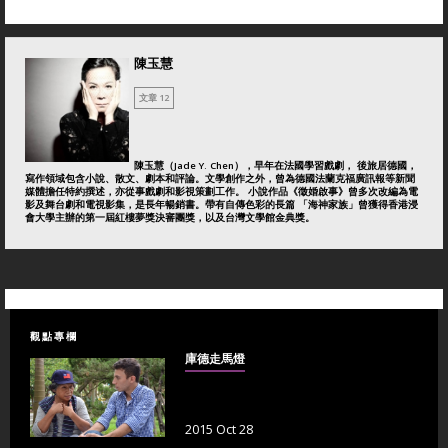
陳玉慧
文章 12
陳玉慧（Jade Y. Chen），早年在法國學習戲劇， 後旅居德國，
寫作領域包含小說、散文、劇本和評論。文學創作之外，曾為德國法蘭克福廣訊報等新聞
媒體擔任特約撰述，亦從事戲劇和影視策劃工作。 小說作品《徵婚啟事》曾多次改編為電
影及舞台劇和電視影集，是長年暢銷書。帶有自傳色彩的長篇 「海神家族」曾獲得香港浸
會大學主辦的第一屆紅樓夢獎決審團獎，以及台灣文學館金典獎。
觀點專欄
庫德走馬燈
2015 Oct 28