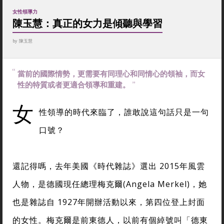
女性領導力
陳玉慧：真正的女力是傾聽與學習
by
陳玉慧
當前的國際情勢，更需要有同理心和同情心的領袖，而女
性的特質或者更適合領導和重建。
女
性領導的時代來臨了，誰敢說這句話只是一句
口號？
還記得嗎，去年美國《時代雜誌》選出 2015年風雲
人物，是德國現任總理梅克爾(Angela Merkel)，她
也是雜誌自 1927年開辦活動以來，第四位登上封面
的女性。梅克爾是前東德人，以前有個綽號叫「德東