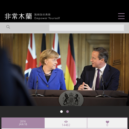
女力故事
觀點專欄
焦點企劃
社會企業
認識我們
2016
JAN 18
14482
0