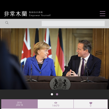
女力故事
觀點專欄
焦點企劃
社會企業
認識我們
2016
JAN 18
14479
0