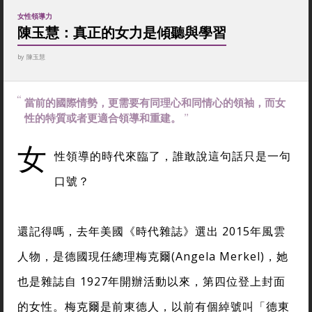
女性領導力
陳玉慧：真正的女力是傾聽與學習
by
陳玉慧
當前的國際情勢，更需要有同理心和同情心的領袖，而女
性的特質或者更適合領導和重建。
女
性領導的時代來臨了，誰敢說這句話只是一句
口號？
還記得嗎，去年美國《時代雜誌》選出 2015年風雲
人物，是德國現任總理梅克爾(Angela Merkel)，她
也是雜誌自 1927年開辦活動以來，第四位登上封面
的女性。梅克爾是前東德人，以前有個綽號叫「德東