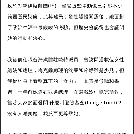
反恐打擊伊斯蘭國(IS)，僅管這些舉動也已引起不少
德國選民疑慮，尤其難民引發性騷擾問題後，她面對
了政治生涯中最嚴峻的考驗。但歷史會記得也會証明
她的行動和決心。
我從前任職台灣媒體駐歐特派員，曾訪問過數位女性
總統和總理，梅克爾總理的沈著和冷靜雖是少見，但
我從她身上看到真正的「女力」，其實是傾聽和學
習。十年前她還在競選總理，在選戰途中聽完簡報，
當著大家的面發問:什麼叫避險基金(hedge fund)？
沒有人嘲笑她，我反而更尊敬她。