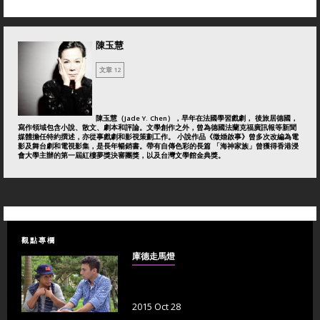
陳玉慧
文章 12
陳玉慧（Jade Y. Chen），早年在法國學習戲劇， 後旅居德國，
寫作領域包含小說、散文、劇本和評論。文學創作之外，曾為德國法蘭克福廣訊報等新聞
媒體擔任特約撰述，亦從事戲劇和影視策劃工作。 小說作品《徵婚啟事》曾多次改編為電
影及舞台劇和電視影集，是長年暢銷書。帶有自傳色彩的長篇 「海神家族」曾獲得香港浸
會大學主辦的第一屆紅樓夢獎決審團獎，以及台灣文學館金典獎。
觀點專欄
庫德走馬燈
2015 Oct 28