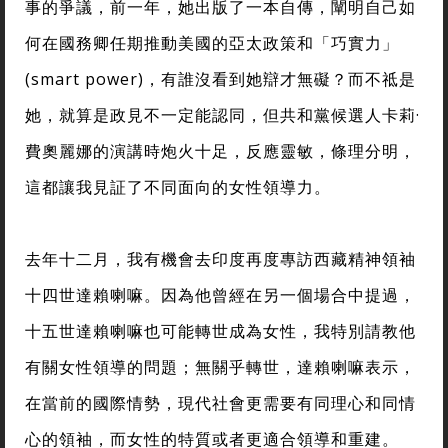
事的爭議，前一年，她出版了一本自傳，闡明自己如
何在國務卿任期推動美國的亞太政策和「巧實力」
(smart power)，有誰沒看到她辯才無礙？而不祗是
她，就算是政見不一定能認同，但共和黨候選人卡莉·
費奧麗娜的演講時炮火十足，反應靈敏，條理分明，
這都讓我見証了不同面向的女性領導力。
去年十二月，我有機會去印度再度專訪西藏精神領袖
十四世達賴喇嘛。因為他曾經在另一個場合中提過，
十五世達賴喇嘛也可能轉世成為女性，我特別請教他
有關女性領導的問題；無關乎轉世，達賴喇嘛表示，
在當前的國際情勢，現代社會更需要有同理心和同情
心的領袖，而女性的特質或者更適合領導和重建。