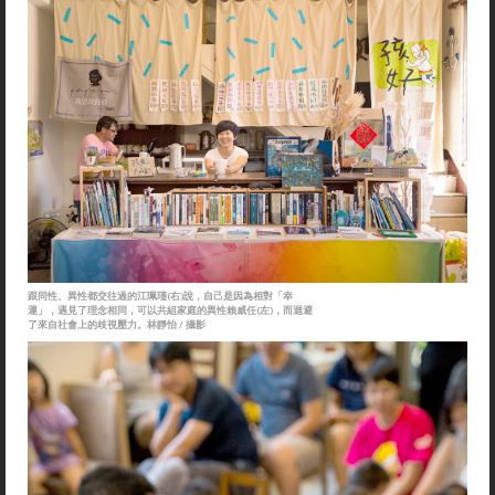
跟同性、異性都交往過的江珮瑾(右)說，自己是因為相對「幸
運」，遇見了理念相同，可以共組家庭的異性賴威任(左)，而迴避
了來自社會上的歧視壓力。林靜怡 / 攝影