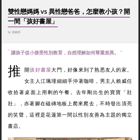
雙性戀媽媽 vs 異性戀爸爸，怎麼教小孩？開
一間「孩好書屋」
by
游婉琪
讓孩子從小接受性別教育，自然理解如何尊重差異。
推
開
孩好書屋
大門，好像來到了熟悉友人的家。
女主人江珮瑾細細手沖著咖啡，男主人賴威任
收拾著桌面上用剩的午餐。去年剛出生的寶寶「壯
壯」，赤著腳在磁磚地板上爬來爬去，不時發出清亮
的笑聲，這裡是花蓮第一間以性別友善為主題的獨立
書店。