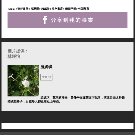
Tags:
#孩好書屋
# 江珮瑾
# 賴威任
# 性別書店
# 婚姻平權
# 性別教育
圖片提供：
林靜怡
游婉琪
文章 38
游婉琪，花東新移民，曾任平面媒體文字記者，恢復自由之身後
持續爬格子，目標每天都更靠近山海些。