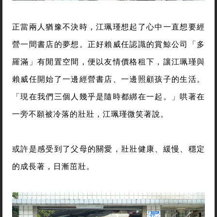
正當兩人猶豫不決時，江珮瑾想起了心中一直想要經
營一間書店的夢想。正好賴威任認識的賞鯨公司「多
羅滿」有閒置空間，便以友情價格租下，讓江珮瑾與
賴威任開始了一邊經營書店、一邊照顧孩子的生活。
「現在我們三個人幾乎是隨時都綁在一起。」哄著在
一旁不願被冷落的壯壯，江珮瑾微笑著說。
或許是感受到了父母的關愛，壯壯健康、緩慢、穩定
的成長著，日漸茁壯。