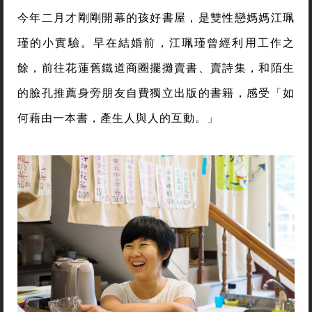
今年二月才剛剛開幕的孩好書屋，是雙性戀媽媽江珮
瑾的小實驗。早在結婚前，江珮瑾曾經利用工作之
餘，前往花蓮舊鐵道商圈擺攤賣書、賣詩集，和陌生
的臉孔推薦身旁朋友自費獨立出版的書籍，感受「如
何藉由一本書，產生人與人的互動。」