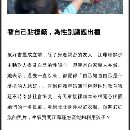
替自己貼標籤，為性別議題出櫃
孩好書屋成立前，除了身邊親密的友人，江珮瑾鮮少
主動對人提及自己的性傾向，即便是自家親人亦然。
她表示，過去一直以來，都覺得「自己知道自己是什
麼樣的人就好」。直到這幾年婚姻平權與性別教育議
題不時引發社會衝突，有天家族裡頭本來很關心疼愛
她們的一名長輩，看到壯壯身穿彩虹衣服、揮舞彩紅
旗的照片，生氣質問江珮瑾怎麼能夠利用孩子？