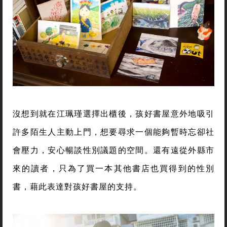
沒想到就在江珮瑾選擇出櫃後，孩好書屋意外地吸引
許多陌生人主動上門，想要尋求一個能夠暫時忘卻社
會壓力，安心暢談性別議題的空間。還有遠從外縣市
來的讀者，只為了買一本其他書店也買得到的性別
書，藉此表達對孩好書屋的支持。