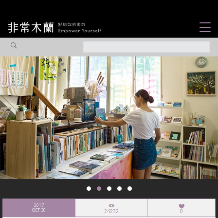
女力故事
觀點專欄
焦點企劃
社會企業
認識我們
2017
OCT 30
24232
0