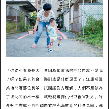
「你從小看我長大，會因為知道我的性傾向就不愛我
了嗎？如果真的會，那到底是什麼原因？」江珮瑾溫
柔地問著那位長輩，試圖讓對方理解，人們不應該為
了彼此間的不一樣，就輕易選擇仇恨或傷害對方。許
多對同志或不同性傾向族群充滿敵意的社會氛圍，都