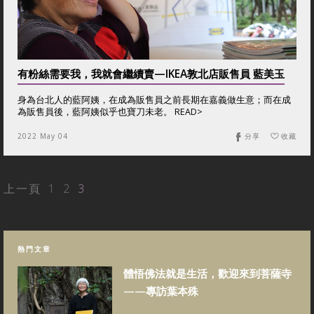
有粉絲需要我，我就會繼續賣—IKEA敦北店販售員 藍美玉
身為台北人的藍阿姨，在成為販售員之前長期在嘉義做生意；而在成
為販售員後，藍阿姨似乎也寶刀未老。 READ>
2022 May 04
分享
收藏
上一頁
1
2
3
熱門文章
體悟佛法就是生活，歡迎來到菩薩寺
——專訪葉本殊