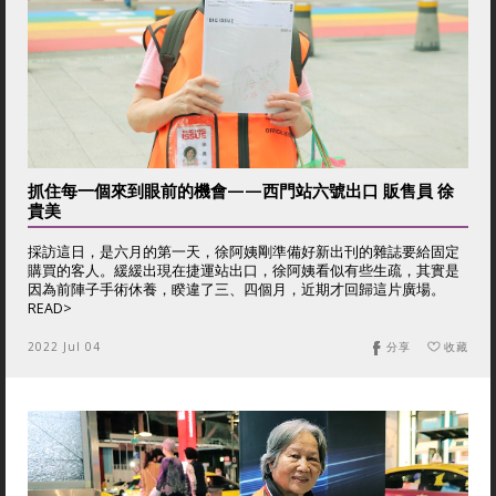
抓住每一個來到眼前的機會——西門站六號出口 販售員 徐
貴美
採訪這日，是六月的第一天，徐阿姨剛準備好新出刊的雜誌要給固定
購買的客人。緩緩出現在捷運站出口，徐阿姨看似有些生疏，其實是
因為前陣子手術休養，睽違了三、四個月，近期才回歸這片廣場。
READ>
2022 Jul 04
分享
收藏