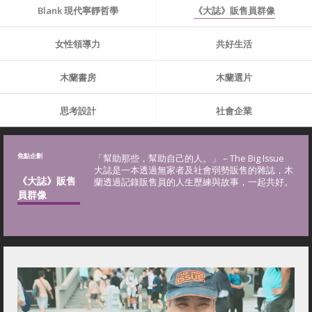
Blank 現代寧靜哲學
《大誌》販售員群像
女性領導力
共好生活
木蘭書房
木蘭選片
思考設計
社會企業
焦點企劃
「幫助那些，幫助自己的人。」－The Big Issue
⼤誌是一本透過無家者及社會弱勢販售的雜誌，木
《大誌》販售
蘭透過記錄販售員的人生歷練與故事，一起共好。
員群像