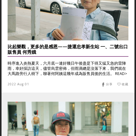
比起樂觀，更多的是感恩——捷運忠孝新生站 一、二號出口
販售員 何秀娥
時序進入炎熱夏天，六月底一連好幾日午後盡是下得又猛又急的雷陣
雨，幸好採訪這天，儘管烏雲密佈，但雨滴總是沒落下來，我們就在
大馬路旁行人樹下，聊著何阿姨這幾年成為販售員後的生活。 READ>
2022 Aug 01
分享
收藏