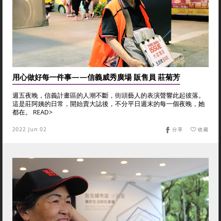
用心做好每一件事——信義威秀廣場 販售員 莊菊芳
週五夜晚，信義計畫區的人潮不斷，街頭藝人的表演聲響此起彼落。
這是莊阿姨的日常，開始賣大誌後，不分平日週末的每一個夜晚，她
都在。 READ>
2022 Jun 02
分享
收藏