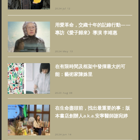
2024 Jul 12
用愛革命，交織十年的記錄行動——
專訪《愛子歸來》導演 李靖惠
2024 May 13
在有限時間及框架中發揮最大的可
能：藝術家陳姝里
2023 Aug 08
在生命盡頭前，找出最重要的事：版
本書店創辦人a.k.a.安寧醫師謝宛婷
2024 Jun 14