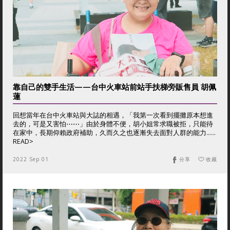
靠自己的雙手生活——台中火車站前站手扶梯旁販售員 胡佩
蓮
回想當年在台中火車站與大誌的相遇，「我第一次看到擺攤原本想進
去的，可是又害怕⋯⋯」由於身體不便，胡小姐常求職被拒，只能待
在家中，長期仰賴政府補助，久而久之也逐漸失去面對人群的能力......
READ>
2022 Sep 01
分享
收藏