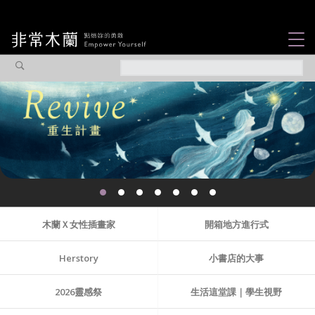
女力故事
觀點專欄
焦點企劃
社會企業
木蘭選片
認識我們
木蘭Ｘ女性插畫家
開箱地方進行式
Herstory
小書店的大事
2026靈感祭
生活這堂課｜學生視野