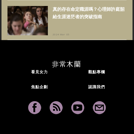
真的存在命定職涯嗎？心理師許庭韶
給生涯迷茫者的突破指南
2024 Mar 05
看見女力
觀點專欄
焦點企劃
認識我們