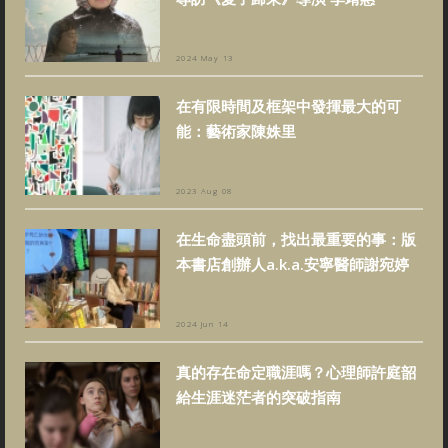
2024 May 13
在有限時間及框架中發揮最大的可
能：藝術家陳姝里
2023 Aug 08
在生命盡頭前，找出最重要的事：版
本書店創辦人a.k.a.安寧醫師謝宛婷
2024 Jun 14
真的存在命定職涯嗎？心理師許庭韶
給生涯迷茫者的突破指南