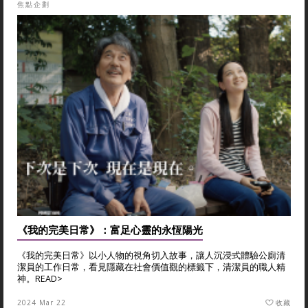
焦點企劃
《我的完美日常》：富足心靈的永恆陽光
《我的完美日常》以小人物的視角切入故事，讓人沉浸式體驗公廁清
潔員的工作日常，看見隱藏在社會價值觀的標籤下，清潔員的職人精
神。
READ>
2024 Mar 22
收藏