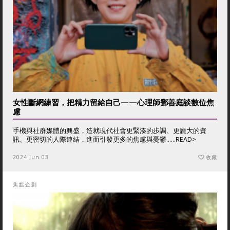
女性斷網練習，把精力留給自己——心理師鄧善庭談數位焦
慮
手機與社群媒體的興盛，造就現代社會更緊湊的步調、更龐大的資
訊、更密切的人際連結，進而引發更多的焦慮與憂鬱......
READ>
2024 Jun 03
收藏
焦點企劃