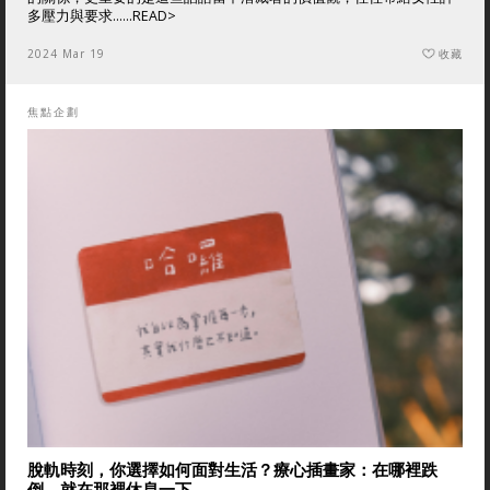
多壓力與要求......
READ>
2024 Mar 19
收藏
焦點企劃
脫軌時刻，你選擇如何面對生活？療心插畫家：在哪裡跌
倒，就在那裡休息一下