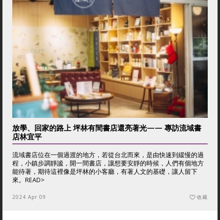
放學、回家的路上 坪林有間書店還亮著光—— 專訪流域書
店林宜平
流域書店位在一個過渡的地方，若從台北而來，是由快速到緩慢的過
程，小鎮步調靜謐，開一間書店，讓想要安靜的時候，人們有個地方
能待著，期待這裡像是坪林的小客廳，有著人文的基礎，讓人留下
來。
READ>
2024 Apr 09
收藏