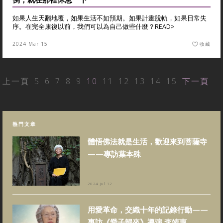
如果人生天翻地覆，如果生活不如預期。如果計畫脫軌，如果日常失
序。在完全康復以前，我們可以為自己做些什麼？
READ>
2024 Mar 15
收藏
上一頁
5
6
7
8
9
10
11
12
13
14
15
下一頁
熱門文章
體悟佛法就是生活，歡迎來到菩薩寺
——專訪葉本殊
2024 Jul 12
用愛革命，交織十年的記錄行動——
專訪《愛子歸來》導演 李靖惠