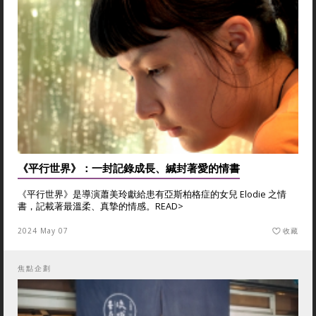
《平行世界》：一封記錄成長、緘封著愛的情書
《平行世界》是導演蕭美玲獻給患有亞斯柏格症的女兒 Elodie 之情
書，記載著最溫柔、真摯的情感。
READ>
2024 May 07
收藏
焦點企劃