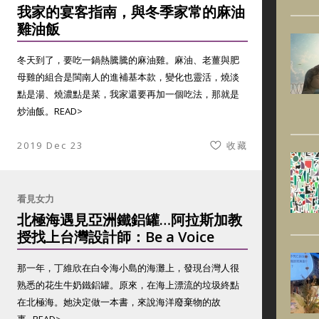
我家的宴客指南，與冬季家常的麻油
雞油飯
冬天到了，要吃一鍋熱騰騰的麻油雞。麻油、老薑與肥
母雞的組合是閩南人的進補基本款，變化也靈活，燒淡
點是湯、燒濃點是菜，我家還要再加一個吃法，那就是
炒油飯。
READ>
2019 Dec 23
收藏
看見女力
北極海遇見亞洲鐵鋁罐…阿拉斯加教
授找上台灣設計師：Be a Voice
那一年，丁維欣在白令海小島的海灘上，發現台灣人很
熟悉的花生牛奶鐵鋁罐。原來，在海上漂流的垃圾終點
在北極海。她決定做一本書，來說海洋廢棄物的故