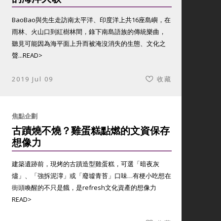
BaoBao與先生走訪南太平洋、印度洋上共16座島嶼，在
雨林、火山口到紅樹林間，錄下南島語族的傳統樂曲，
聽見可能因為海平面上升而被淹沒消失的生態、文化之
聲...
READ>
2019 Jul 09
收藏
焦點企劃
古蹟燒不燒？雞蛋糕點燃的文資保存
想像力
建築遺跡前，現烤的古蹟造型雞蛋糕，可選「暗夜灰
燼」、「強拆泥濘」或「廢墟青苔」口味…有梗小吃想在
街頭喚醒的不只是餓，是refresh文化資產的想像力
READ>