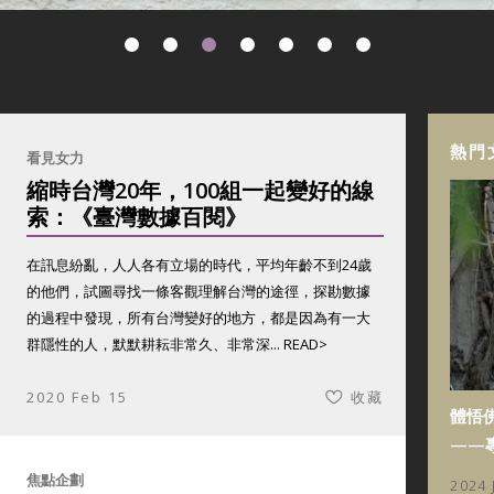
熱門
看見女力
縮時台灣20年，100組一起變好的線
索：《臺灣數據百閱》
在訊息紛亂，人人各有立場的時代，平均年齡不到24歲
的他們，試圖尋找一條客觀理解台灣的途徑，探勘數據
的過程中發現，所有台灣變好的地方，都是因為有一大
群隱性的人，默默耕耘非常久、非常深...
READ>
2020 Feb 15
收藏
體悟
——
焦點企劃
2024 