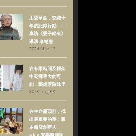
用愛革命，交織十
年的記錄行動——
專訪《愛子歸來》
導演 李靖惠
2024 May 13
在有限時間及框架
中發揮最大的可
能：藝術家陳姝里
2023 Aug 08
在生命盡頭前，找
出最重要的事：版
本書店創辦人
a.k.a.安寧醫師謝