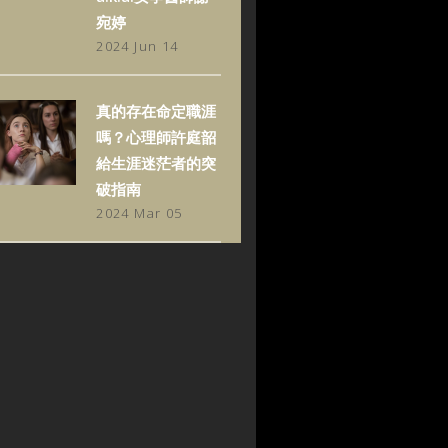
宛婷
2024 Jun 14
真的存在命定職涯
嗎？心理師許庭韶
給生涯迷茫者的突
破指南
2024 Mar 05