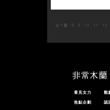
上一頁
8
9
10
11
12
看見女力
觀
焦點企劃
認