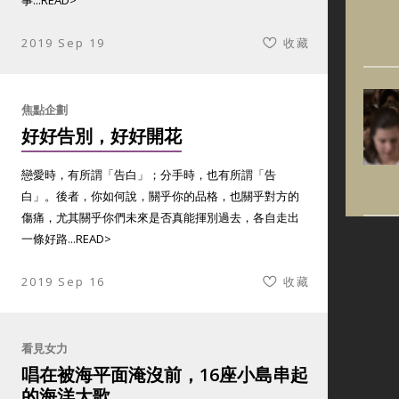
事...
READ>
2019 Sep 19
收藏
焦點企劃
好好告別，好好開花
戀愛時，有所謂「告白」；分手時，也有所謂「告
白」。後者，你如何說，關乎你的品格，也關乎對方的
傷痛，尤其關乎你們未來是否真能揮別過去，各自走出
一條好路...
READ>
2019 Sep 16
收藏
看見女力
唱在被海平面淹沒前，16座小島串起
的海洋大歌