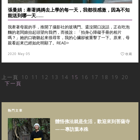
張曼娟：牽著媽媽去上學的每一天，我都很感激，因為不知
能送到哪一天……
我牽著母親的手，推開了攝影社的玻璃門。還沒開口說話，正在吃泡
麵的老闆娘抬起頭望向我們，而後說：「拍身心障礙手冊的相片
嗎？」她的口吻聽起來很尋常，我的心臟卻被重擊了一下。原來，母
親看起來已經如此明顯了。
READ>
2020 May 05
收藏
上一頁
10
11
12
13
14
15
16
17
18
19
20
下一頁
熱門文章
體悟佛法就是生活，歡迎來到菩薩寺
——專訪葉本殊