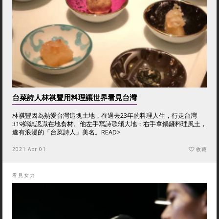
台菜詩人林祺豐用料理讓世界看見台灣
林祺豐因為熱愛台灣這塊土地，在過去23年的料理人生，行走台灣
319鄉鎮認識在地食材。他左手寫詩歌頌大地；右手拿鍋鏟料理風土，
遂有浪漫的「台菜詩人」美名。
READ>
2021 Apr 01
收藏
看見女力