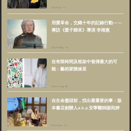
2024 Jul 12
用愛革命，交織十年的記錄行動——
專訪《愛子歸來》導演 李靖惠
2024 May 13
在有限時間及框架中發揮最大的可
能：藝術家陳姝里
2023 Aug 08
在生命盡頭前，找出最重要的事：版
本書店創辦人a.k.a.安寧醫師謝宛婷
2024 Jun 14