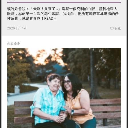
或許妳會說：「天啊！又來了…」送我一個克制的白眼，禮貌地睜大
眼睛，忍耐第一百次的老生常談。我明白，把所有囉唆當耳邊風的任
性反骨，就是青春啊！
READ>
2020 Jul 14
收藏
焦點企劃