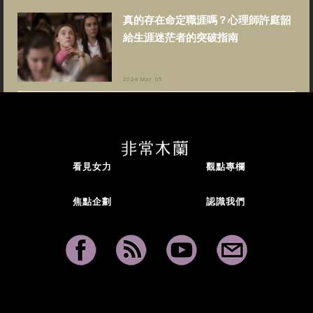
真的存在命定職涯嗎？心理師許庭韶
給生涯迷茫者的突破指南
2024 Mar 05
看見女力
觀點專欄
焦點企劃
認識我們