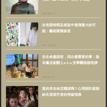
2024 May 13
在有限時間及框架中發揮最大的可
能：藝術家陳姝里
2023 Aug 08
在生命盡頭前，找出最重要的事：版
本書店創辦人a.k.a.安寧醫師謝宛婷
2024 Jun 14
真的存在命定職涯嗎？心理師許庭韶
給生涯迷茫者的突破指南