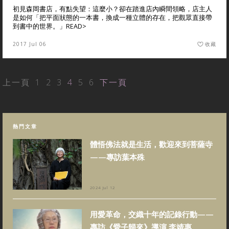
初見森岡書店，有點失望：這麼小？卻在踏進店內瞬間領略，店主人
是如何「把平面狀態的一本書，換成一種立體的存在，把觀眾直接帶
到書中的世界。」
READ>
2017 Jul 06
收藏
上一頁
1
2
3
4
5
6
下一頁
熱門文章
體悟佛法就是生活，歡迎來到菩薩寺
——專訪葉本殊
2024 Jul 12
用愛革命，交織十年的記錄行動——
專訪《愛子歸來》導演 李靖惠