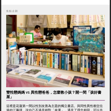
焦點企劃
雙性戀媽媽 vs 異性戀爸爸，怎麼教小孩？開一間「孩好書
屋」
這裡是花蓮第一間以性別友善為主題的獨立書店。與同性異性都交往
過的江珮瑾，說自己不過是相對「幸運」，遇見了理念相同，可以共