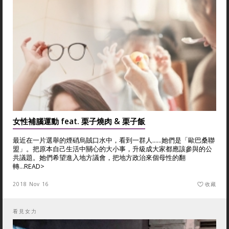
女性補腦運動 feat. 栗子燒肉 & 栗子飯
最近在一片選舉的煙硝烏賊口水中，看到一群人……她們是「歐巴桑聯
盟」。把原本自己生活中關心的大小事，升級成大家都應該參與的公
共議題。她們希望進入地方議會，把地方政治來個母性的翻
轉...
READ>
2018 Nov 16
收藏
看見女力