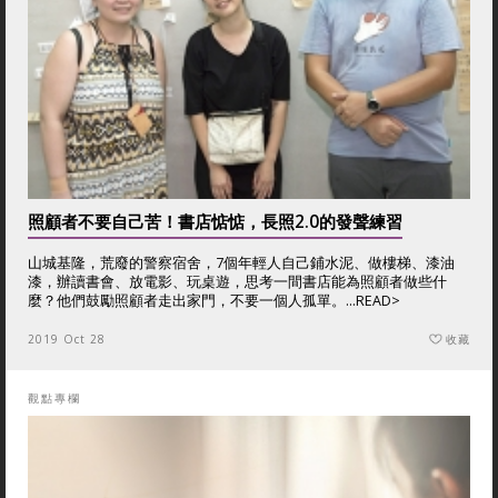
照顧者不要自己苦！書店惦惦，長照2.0的發聲練習
山城基隆，荒廢的警察宿舍，7個年輕人自己鋪水泥、做樓梯、漆油
漆，辦讀書會、放電影、玩桌遊，思考一間書店能為照顧者做些什
麼？他們鼓勵照顧者走出家門，不要一個人孤單。...
READ>
2019 Oct 28
收藏
觀點專欄