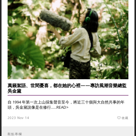
萬籟絮語、世間憂喜，都在她的心裡——專訪風潮音樂總監
吳金黛
自 1994 年第一次上山採集聲音至今，將近三十個與大自然共事的年
頭，吳金黛說像是在修行......
READ>
2023 Nov 14
收藏
觀點專欄