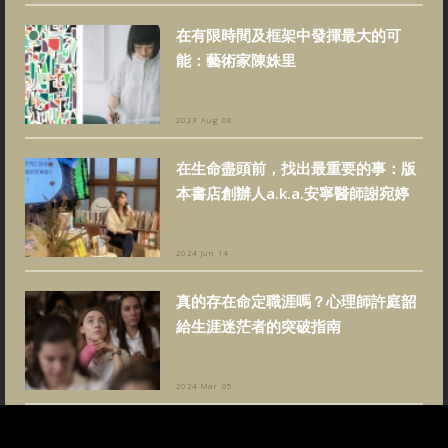
在有限時間及框架中發揮最大的可
能：藝術家陳姝里
2023 Aug 08
在生命盡頭前，找出最重要的事：版
本書店創辦人a.k.a.安寧醫師謝宛婷
2024 Jun 14
真的存在命定職涯嗎？心理師許庭韶
給生涯迷茫者的突破指南
2024 Mar 05