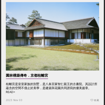
園林構築傳奇．京都桂離宮
桂離宮是皇室家族的別墅，是八条宮家智仁親王的古書院。其設計所
蘊含的空間不僅止於美學，是建築與花園共同譜寫的優美篇章。
READ>
2023 Nov 03
收藏