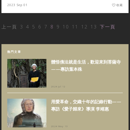
2023 Sep 01
收藏
上一頁
3
4
5
6
7
8
9
10
11
12
13
下一頁
熱門文章
體悟佛法就是生活，歡迎來到菩薩寺
——專訪葉本殊
2024 Jul 12
用愛革命，交織十年的記錄行動——
專訪《愛子歸來》導演 李靖惠
2024 May 13