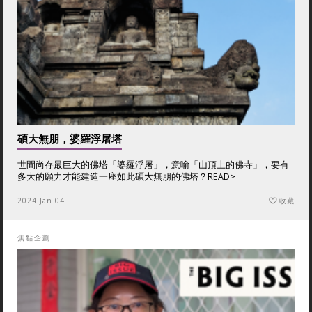
碩大無朋，婆羅浮屠塔
世間尚存最巨大的佛塔「婆羅浮屠」，意喻「山頂上的佛寺」，要有
多大的願力才能建造一座如此碩大無朋的佛塔？
READ>
2024 Jan 04
收藏
焦點企劃