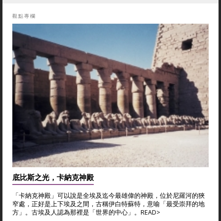
觀點專欄
底比斯之光，卡納克神殿
「卡納克神殿」可以說是全埃及迄今最雄偉的神殿，位於尼羅河的狹
窄處，正好是上下埃及之間，古稱伊白特蘇特，意喻「最受崇拜的地
方」。古埃及人認為那裡是「世界的中心」。
READ>