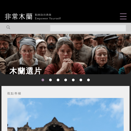
女力故事
觀點專欄
焦點企劃
社會企業
你不知道的那些女
認識我們
性故事...
觀點專欄