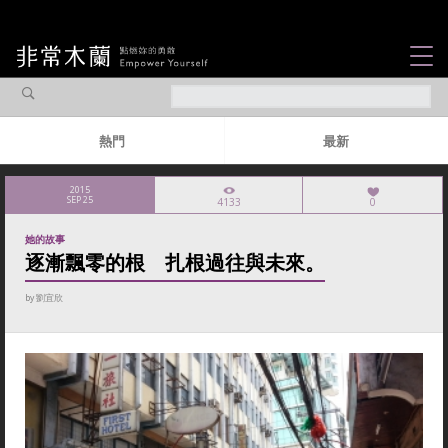
女力故事
觀點專欄
熱門
最新
焦點企劃
2015
SEP 25
4133
0
社會企業
她的故事
認識我們
逐漸飄零的根 扎根過往與未來。
by
劉宜欣