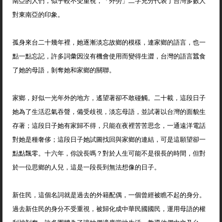
南亞的人們，似乎較不受重視，「外勞」二字充分代表了台灣多數人
對東南亞的印象。
孤身來台二十幾年裡，她逐漸淡忘故鄉的模樣，連家鄉的語言，也一
點一點忘記，許多詞彙因沒有機會使用而變得生澀，台灣的語言蠶食
了她的母語，剝奪她和家鄉的關聯。
家鄉，好似一光年外的地方，遙望著卻不敢碰觸。二十載，這段日子
她為了生活忍氣吞聲，備受歧視，淡忘母語，並試著以台灣的面貌生
存著；這段日子她有家歸不得，只能在夜裡苦苦思念，一通遠洋電話
對她是種奢侈；這段日子她試圖找回與家鄉的連結，可是這願望卻一
點點飄零。十六年，你說長嗎？對於人生可能不是很長的時間，但對
於一位思鄉的人兒，這是一段長到無法想像的日子。
新住民，這個名詞就是過去的外籍配偶，一個曾經被瞧不起的身分。
過去新住民的身分不受重視，被歸化成中華民國國民，運用母語的權