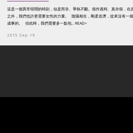
這是一個異常喧鬧的時刻，似是而非、爭執不斷。假作真時、真亦假，在
之外，我們也許更需要女性的力量。 陰陽相生，剛柔並濟，從來沒有一
成事的。 但此時，我們需要多一點包... READ>
2015 Sep 19