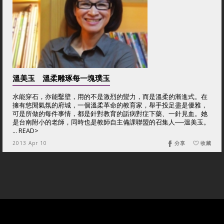
溫美玉 溫柔雕琢每一塊璞玉
水能穿石，亦能鑿壁，用的不是激烈的蠻力，而是溫柔的漸進式。在
擁有悠閒氣氛的府城，一個溫柔革命的教育家，舉手投足盡是優雅，
可是所做的每件事情，都是針對教育的詬病對症下藥、一針見血。她
是台南附小的老師，同時也是教師自主備課聯盟的召集人──溫美玉。
... READ>
2013 Apr 10
分享
收藏