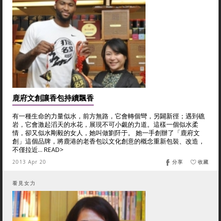
鹿府文創讓香包持續飄香
有一種生命的力量似水，前方無路，它會轉個彎，另闢新徑；遇到礁
岩，它會激起滔天的水花，展現不可小覷的力道。這樣一個似水柔
情，卻又似水剛毅的女人，她叫做劉阡于。 她一手創辦了「鹿府文
創」這個品牌，將鹿港的老香包以文化創意的概念重新包裝、改造，
不僅拉近... READ>
2013 Apr 20
分享
收藏
看見女力