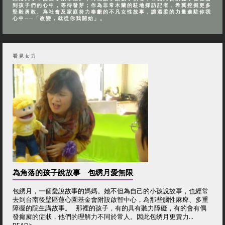
到孩子們的心中，等待發芽；作為非常木蘭的駐地採訪記者，希冀挖掘更多
堅毅勇敢、為社會及家庭努力奉獻的不凡女性故事，讓溫柔的力量進駐你我
心中──「改變，就從你我開始」。
看見女力
為角落的孩子說故事 包绣月愛無限
包綉月，一個愛說故事的媽媽。她不但為自己的小孩說故事，也經常
去到台南後壁區蓮心園基金會附設啟智中心，為那些腦性麻痺、多重
障礙的院生講故事。 那裡的孩子，有的具有聽力障礙，有的會有偶
發癲廯的症狀，他們的理解力不同於常人。因此包绣月更賣力...