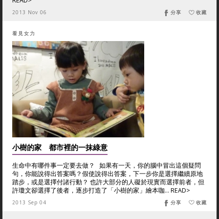
READ>
2013 Nov 06
分享
收藏
看見女力
小樹的家 都市裡的一抹綠意
生命中有哪件事一定要去做？ 如果有一天，你的腦中冒出這個疑問
句，你能說得出答案嗎？假使說得出答案，下一步你是選擇繼續原地
踏步，或是選擇付諸行動？ 也許大部分的人礙於現實而選擇前者，但
許瓊文卻選擇了後者，逐步打造了「小樹的家」繪本咖... READ>
2013 Sep 04
分享
收藏