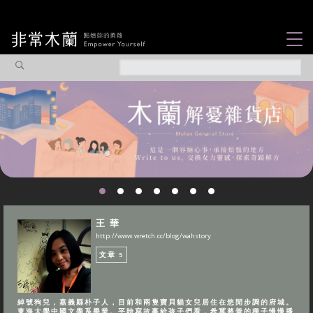
女力故事
觀點專欄
焦點企劃
社會企業
認識我們
王 華
http://www.wretch.cc/blog/wahstory
文章
5
綽號狗兒，嘉義縣朴子人，目前和兩隻寶貝貓女兒居住在悠閒步調的府城。
東海大學中國文學系畢業。平時寫故事給孩子們看，希冀將善的種子慢慢播