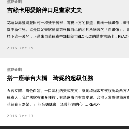
焦點企劃
吉絲卡用愛陪伴口足畫家丈夫
花蓮縣壽豐鄉豐田村一棟矮平房裡，電視上方的牆壁，掛著一幅畫作，畫
懷中新生兒。這是口足畫家簡慶東根據自己的照片所繪製的「自畫像」。
拍下這一幕的，正是來自菲律賓中部怡朗市(ILO-ILO)的愛妻吉絲卡... READ
2016 Dec 15
焦點企劃
搭一座菲台大橋 琦妮的超級任務
五官立體、膚色白皙、一口流利的美式英文，讓黃琦妮常常被誤認為西方
律賓人，我們國家有很多種族，有黑皮膚也有白皮膚。台灣人常覺得我皮
菲律賓人為榮。」 菲台姊妹會 溫暖菲媽的心 ... READ>
2016 Dec 13