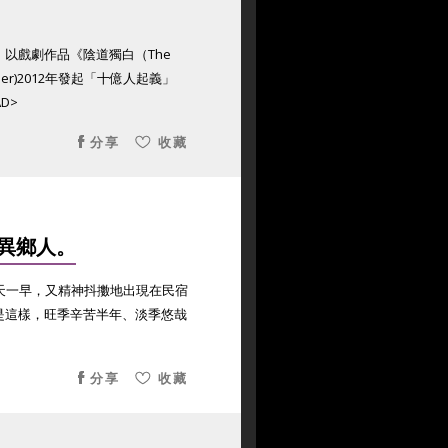
以戲劇作品《陰道獨白（The
sler)2012年發起「十億人起義」
D>
分享
收藏
異鄉人。
天一早，又精神抖擻地出現在民宿
是這樣，旺季辛苦半年、淡季悠哉
分享
收藏