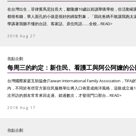
在台灣出生，菲律賓馬尼拉長大，鄒隆娜10歲以前讀華僑學校，但活動範
都很有錢，華人面孔的小孩是很好的綁架對象，「因此爸媽不敢讓我跑太遠
學講著我聽不懂的台語、客家話、原住民語……全校... READ>
2018 Aug 27
焦點企劃
每周三的約定：新住民、看護工與阿公阿嬤的公
台灣國際家庭互助協會(Taiwan International Family Associatio
內，不同於有些官方新住民服務單位將入口佈置成南洋風格，這個成立逾1
次拜訪的朋友常常來回走過、錯過數次，才發現門口那台... READ>
2018 Aug 17
焦點企劃