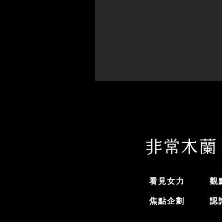
看見女力
觀
焦點企劃
認