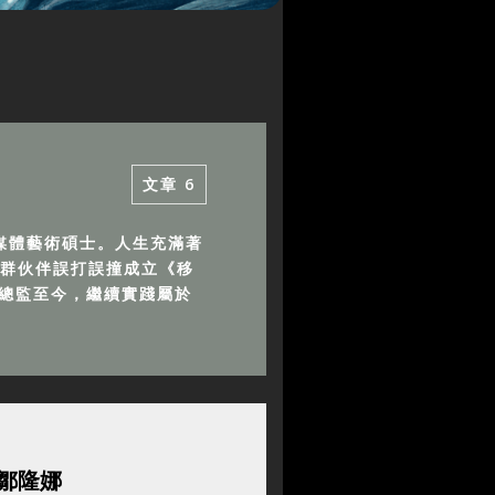
文章
6
媒體藝術碩士。人生充滿著
一群伙伴誤打誤撞成立《移
輯總監至今，繼續實踐屬於
鄒隆娜