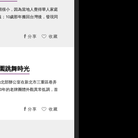
圍很小，因為當地人覺得華人家庭
；10歲那年搬回台灣後，發現同
分享
收藏
園跳舞時光
n，TIFA)的北部辦公室在新北市三重區巷弄
0年的老牌團體外觀異常低調，首
分享
收藏