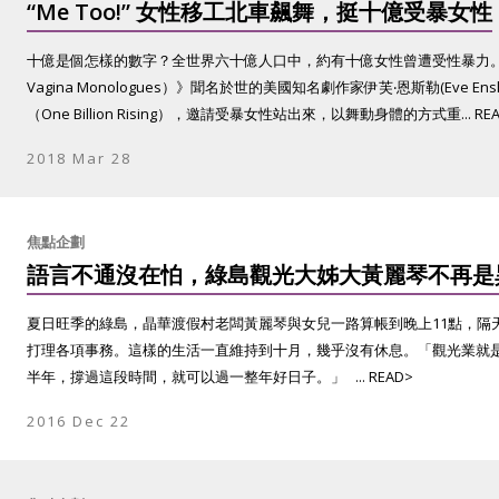
“Me Too!” 女性移工北車飆舞，挺十億受暴女性
十億是個怎樣的數字？全世界六十億人口中，約有十億女性曾遭受性暴力。
Vagina Monologues）》聞名於世的美國知名劇作家伊芙‧恩斯勒(Eve En
（One Billion Rising），邀請受暴女性站出來，以舞動身體的方式重... REA
2018 Mar 28
焦點企劃
語言不通沒在怕，綠島觀光大姊大黃麗琴不再是
夏日旺季的綠島，晶華渡假村老闆黃麗琴與女兒一路算帳到晚上11點，隔
打理各項事務。這樣的生活一直維持到十月，幾乎沒有休息。「觀光業就
半年，撐過這段時間，就可以過一整年好日子。」 ... READ>
2016 Dec 22