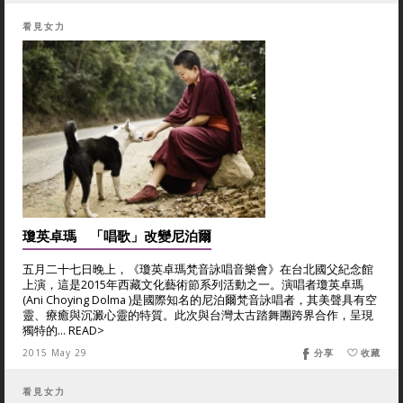
看見女力
瓊英卓瑪 「唱歌」改變尼泊爾
五月二十七日晚上，《瓊英卓瑪梵音詠唱音樂會》在台北國父紀念館
上演，這是2015年西藏文化藝術節系列活動之一。演唱者瓊英卓瑪
(Ani Choying Dolma )是國際知名的尼泊爾梵音詠唱者，其美聲具有空
靈、療癒與沉澱心靈的特質。此次與台灣太古踏舞團跨界合作，呈現
獨特的... READ>
2015 May 29
分享
收藏
看見女力