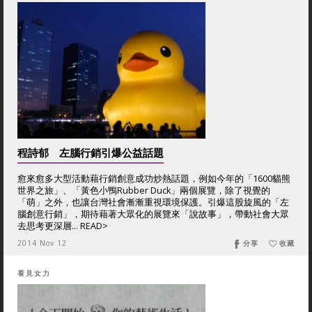
程詩郁 左腦行銷引爆公益話題
愈來愈多大型活動藉行銷創意成功炒熱話題，例如今年的「1600貓熊
世界之旅」、「黃色小鴨Rubber Duck」兩個展覽，除了視覺的
「萌」之外，也讓台灣社會漸漸重視環境保護。引爆這股旋風的「左
腦創意行銷」，期待藉著大眾化的展覽來「說故事」，帶動社會大眾
去思考更深層... READ>
2014 Nov 12
分享
收藏
看見女力