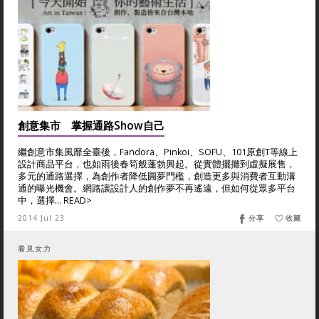
創意集市 掌握通路Show自己
繼創意市集風靡全臺後，Fandora、Pinkoi、SOFU、101原創T等線上
設計商品平台，也如雨後春筍般蓬勃興起。從實體擺攤到虛擬展售，
多元的通路選擇，為創作者降低圓夢門檻，創造更多與消費者互動溝
通的曝光機會。網路讓設計人的創作夢不再遙遠，但如何從眾多平台
中，選擇... READ>
2014 Jul 23
分享
收藏
看見女力