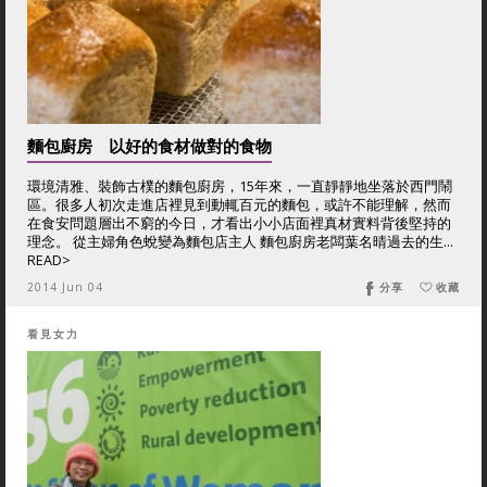
麵包廚房 以好的食材做對的食物
環境清雅、裝飾古樸的麵包廚房，15年來，一直靜靜地坐落於西門鬧
區。很多人初次走進店裡見到動輒百元的麵包，或許不能理解，然而
在食安問題層出不窮的今日，才看出小小店面裡真材實料背後堅持的
理念。 從主婦角色蛻變為麵包店主人 麵包廚房老闆葉名晴過去的生...
READ>
2014 Jun 04
分享
收藏
看見女力