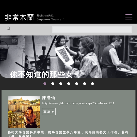
女力故事
觀點專欄
焦點企劃
社會企業
你不知道的那些女
認識我們
性故事...
陳瀅仙
http://www.ylib.com/book_cont.aspx?BookNo=YLK61
文章
9
藝術大學音樂科系畢業，從事音樂教學八年餘，現為自由藝文工作者。著有
《聽．見芬蘭》。