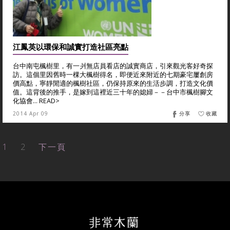
江鳳英以環保和誠實打造社區亮點
台中南屯楓樹里，有一爿無店員看店的誠實商店，引來觀光客好奇探
訪。這個里因舊時一棵大楓樹得名，即便近來附近的七期豪宅屢創房
價高點，寧靜閒適的楓樹社區，仍保持原來的生活步調，打造文化價
值。這背後的推手，是嫁到這裡近三十年的媳婦－－台中市楓樹腳文
化協會... READ>
2014 Apr 09
分享
收藏
1
2
下一頁