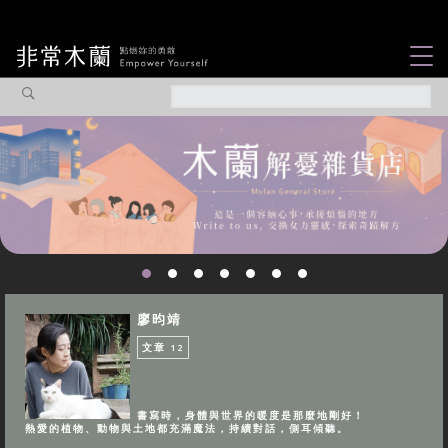
女力故事
觀點專欄
焦點企劃
社會企業
認識我們
廖昀靖
文章
12
書寫時，身體與世界的暖度是那麼地剛好！
熱愛的植物、動物與土地都充滿魔法，持續對話，側耳傾聽。