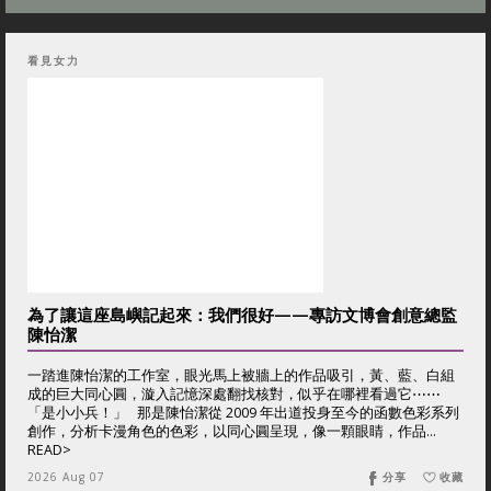
看見女力
為了讓這座島嶼記起來：我們很好——專訪文博會創意總監
陳怡潔
一踏進陳怡潔的工作室，眼光馬上被牆上的作品吸引，黃、藍、白組
成的巨大同心圓，漩入記憶深處翻找核對，似乎在哪裡看過它⋯⋯
「是小小兵！」 那是陳怡潔從 2009 年出道投身至今的函數色彩系列
創作，分析卡漫角色的色彩，以同心圓呈現，像一顆眼睛，作品...
READ>
2026 Aug 07
分享
收藏