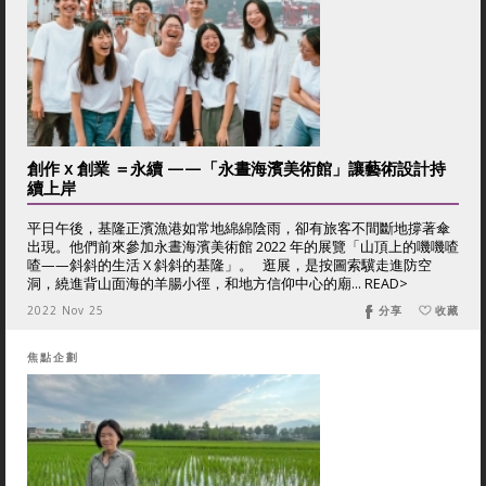
創作 x 創業 ＝永續 ——「永晝海濱美術館」讓藝術設計持
續上岸
平日午後，基隆正濱漁港如常地綿綿陰雨，卻有旅客不間斷地撐著傘
出現。他們前來參加永晝海濱美術館 2022 年的展覽「山頂上的嘰嘰喳
喳——斜斜的生活 X 斜斜的基隆」。 逛展，是按圖索驥走進防空
洞，繞進背山面海的羊腸小徑，和地方信仰中心的廟... READ>
2022 Nov 25
分享
收藏
焦點企劃