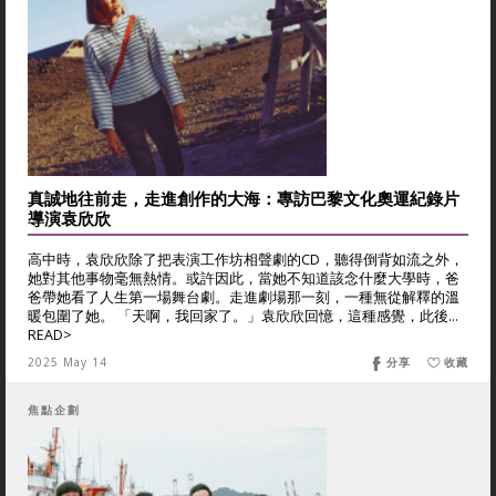
真誠地往前走，走進創作的大海：專訪巴黎文化奧運紀錄片
導演袁欣欣
高中時，袁欣欣除了把表演工作坊相聲劇的CD，聽得倒背如流之外，
她對其他事物毫無熱情。或許因此，當她不知道該念什麼大學時，爸
爸帶她看了人生第一場舞台劇。走進劇場那一刻，一種無從解釋的溫
暖包圍了她。 「天啊，我回家了。」袁欣欣回憶，這種感覺，此後...
READ>
2025 May 14
分享
收藏
焦點企劃