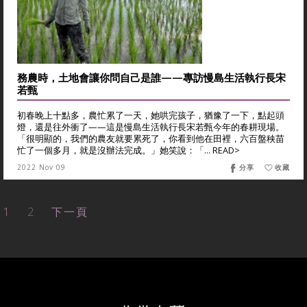
務農時，土地會讓你問自己是誰——專訪慢島生活執行長宋
若甄
初春晚上十點多，農忙累了一天，她哄完孩子，猶豫了一下，點起頭
燈，還是往外衝了——這是慢島生活執行長宋若甄今年的春耕現場。
「很明顯的，我們的農友就要累死了，你看到他在田裡，六百盤秧苗
忙了一個多月，就是沒辦法完成。」她笑說：「... READ>
2022 Nov 09
分享
收藏
1
2
下一頁