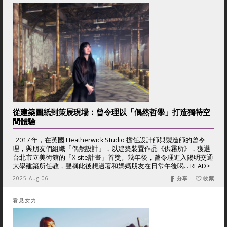
從建築圖紙到策展現場：曾令理以「偶然哲學」打造獨特空
間體驗
2017 年，在英國 Heatherwick Studio 擔任設計師與製造師的曾令
理，與朋友們組織「偶然設計」，以建築裝置作品《供霧所》，獲選
台北市立美術館的「X-site計畫」首獎。幾年後，曾令理進入陽明交通
大學建築所任教，聲稱此後想過著和媽媽朋友在日常午後喝... READ>
2025 Aug 06
分享
收藏
看見女力