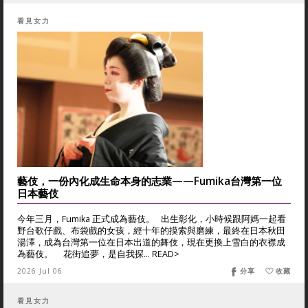
看見女力
藝伎，一份內化成生命本身的志業——Fumika台灣第一位
日本藝伎
今年三月，Fumika 正式成為藝伎。 出生彰化，小時候跟阿媽一起看
野台歌仔戲、布袋戲的女孩，經十年的摸索與磨練，最終在日本秋田
湯澤，成為台灣第一位在日本出道的舞伎，現在更換上雪白的衣襟成
為藝伎。 花街追夢，是自我探... READ>
2026 Jul 06
分享
收藏
看見女力