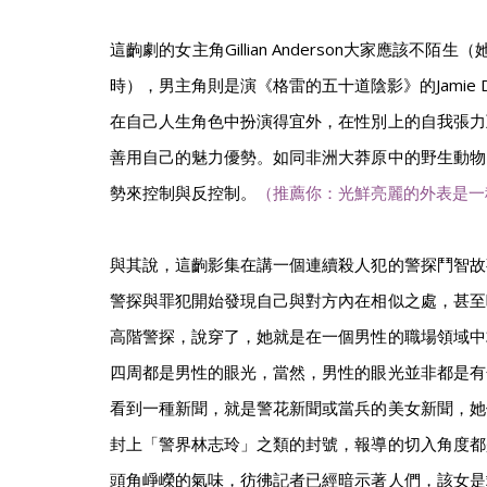
這齣劇的女主角Gillian Anderson大家應該不陌
時），男主角則是演《格雷的五十道陰影》的Jamie D
在自己人生角色中扮演得宜外，在性別上的自我張力
善用自己的魅力優勢。如同非洲大莽原中的野生動物
勢來控制與反控制。
（推薦你：光鮮亮麗的外表是一
與其說，這齣影集在講一個連續殺人犯的警探鬥智故
警探與罪犯開始發現自己與對方內在相似之處，甚至
高階警探，說穿了，她就是在一個男性的職場領域中
四周都是男性的眼光，當然，男性的眼光並非都是有
看到一種新聞，就是警花新聞或當兵的美女新聞，她
封上「警界林志玲」之類的封號，報導的切入角度都
頭角崢嶸的氣味，彷彿記者已經暗示著人們，該女是