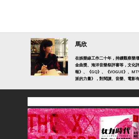
馬欣
在娛樂線工作二十年，持續觀察樂
金曲獎、海洋音樂祭評審等，文化
報》、《GQ》、《VOGUE》、M
派的力量》，對閱讀、音樂、電影