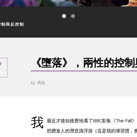
控制與反控制
《墮落》，兩性的控制
by
馬欣
我
最近才後知後覺地看了BBC影集《The Fal
想鑽進人的潛意識浮游（這是我的壞習慣，