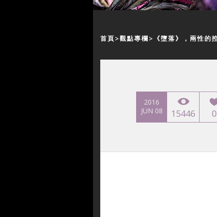
首頁
觀點專欄
《墮落》，兩性的
2016
JUN 08
15446
0