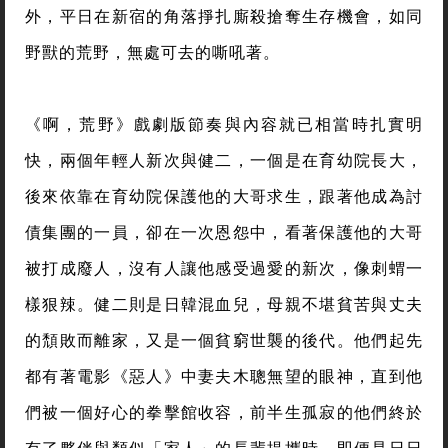
外，平日在新宿的角落掙扎廝殺搶奪生存機會，如同
野獸的荒野，無處可去的嘶吼著。
《啊，荒野》戲劇版節奏與內容就已相當時扎實明
快，兩個年輕人新次與健二，一個是在育幼院長大，
後來依靠在育幼院保護他的大哥求生，跟著他成為討
債集團的一員，卻在一次恩怨中，看著保護他的大哥
被打成廢人，沒有人讓他感受過愛的新次，像刺蝟一
樣狠辣。健二則是日韓混血兒，母親不堪貧苦與丈夫
的頹敗而離家，又是一個貧窮世襲的後代。他們起先
都有著電影《惡人》中妻夫木聰無望的眼神，直到他
們被一個好心的拳擊館收容，前半生孤寂的他們終於