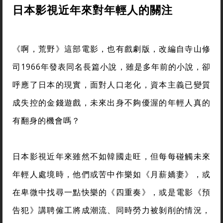
日本影視近年來對年輕人的關注
《啊，荒野》這部電影，也有戲劇版，改編自寺山修
司1966年發表同名長篇小說，雖是多年前的小說，卻
呼應了日本的現實，面對人口老化，資本主義已變質
成失控的金錢遊戲，未來出身不夠優渥的年輕人真的
有翻身的機會嗎？
日本影視近年來雖然不如韓國走旺，但每每碰觸未來
年輕人處境時，他們或苦中作樂如《月薪嬌妻》，或
在卑微中找尋一點快樂的《四重奏》，或是電影《預
告犯》講聘僱工將成潮流、同時勞力被剝削的情況，