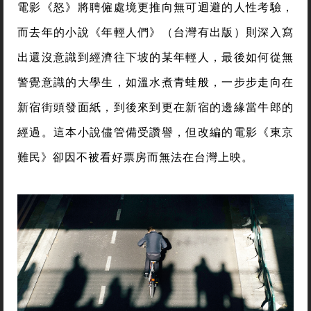
電影《怒》將聘僱處境更推向無可迴避的人性考驗，
而去年的小說《年輕人們》（台灣有出版）則深入寫
出還沒意識到經濟往下坡的某年輕人，最後如何從無
警覺意識的大學生，如溫水煮青蛙般，一步步走向在
新宿街頭發面紙，到後來到更在新宿的邊緣當牛郎的
經過。這本小說儘管備受讚譽，但改編的電影《東京
難民》卻因不被看好票房而無法在台灣上映。