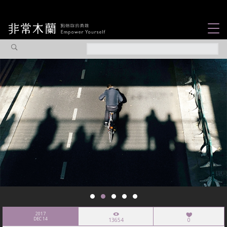
女力故事
觀點專欄
焦點企劃
社會企業
認識我們
2017
DEC 14
13654
0