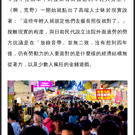
《啊，荒野》一開始就點出了高端人士昧於現實說
著：「這些年輕人就規定他們去服長照役就對了。」
脫離現實的程度，與日前民代說立法院外面過勞的勞
方抗議是在「放錄音帶」並無二致，沒有想到四年
後，仍有勞動力的人要面對的是什麼樣的經濟結構無
從著力，以及少數人瘋狂的金錢遊戲。