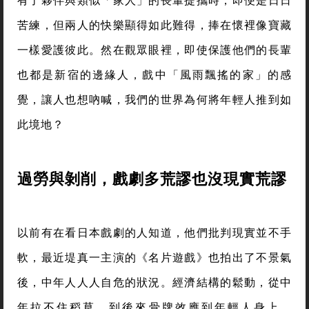
有了夥伴與類似「家人」的長輩提攜時，即便是日日
苦練，但兩人的快樂顯得如此難得，捧在懷裡像寶藏
一樣愛護彼此。然在觀眾眼裡，即使保護他們的長輩
也都是新宿的邊緣人，戲中「風雨飄搖的家」的感
覺，讓人也想吶喊，我們的世界為何將年輕人推到如
此境地？
過勞與剝削，戲劇多荒謬也沒現實荒謬
以前有在看日本戲劇的人知道，他們批判現實並不手
軟，最近堤真一主演的《名片遊戲》也拍出了不景氣
後，中年人人人自危的狀況。經濟結構的鬆動，從中
年拉不住稻草，到後來骨牌效應到年輕人身上，