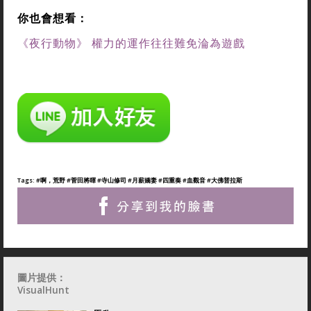
你也會想看：
《夜行動物》 權力的運作往往難免淪為遊戲
Tags:
#啊，荒野
#菅田將暉
#寺山修司
#月薪嬌妻
#四重奏
#血觀音
#大佛普拉斯
圖片提供：
VisualHunt