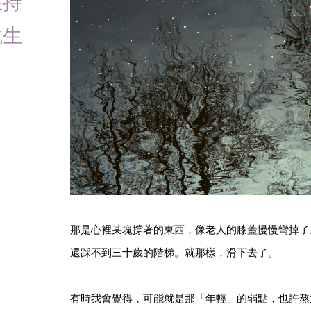
在持
抗生
那是心裡某塊撐著的東西，像老人的膝蓋慢慢彎掉了
還踩不到三十歲的階梯。就那樣，滑下去了。
有時我會覺得，可能就是那「年輕」的弱點，也許熬