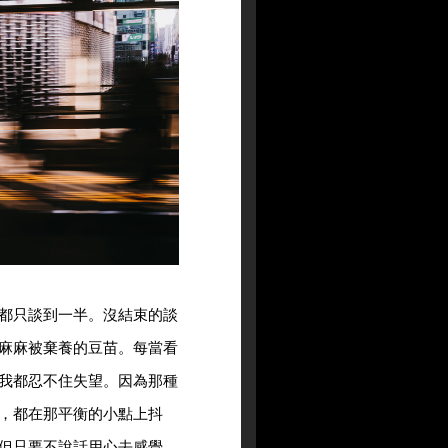
都只談到一半。沒結束的談
麻麻被棄養的豆苗。每當看
我都忍不住失望。因為那種
，都在那平衡的小點上抖
但只要不說話用心去感覺，