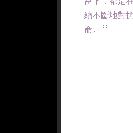
當下，都是
續不斷地對
命。