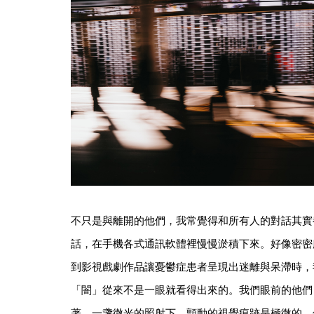
不只是與離開的他們，我常覺得和所有人的對話其實
話，在手機各式通訊軟體裡慢慢淤積下來。好像密密
到影視戲劇作品讓憂鬱症患者呈現出迷離與呆滯時，
「闇」從來不是一眼就看得出來的。我們眼前的他們
著，一盞微光的照射下，顫動的視覺痕跡是極微的，