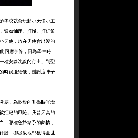
節學校就會玩起小天使小主
，譬如鋪床、打掃、打好飯
小天使，放在天使會出沒的
能回應字條，因為學生時
一種安靜沈默的付出。到聖
的時候送給他，謝謝這陣子
激感，為乾燥的升學時光增
被拒絕的風險。我曾天真的
白，那種急於給予的熱情，
什麼，卻汲汲地想獲得全世