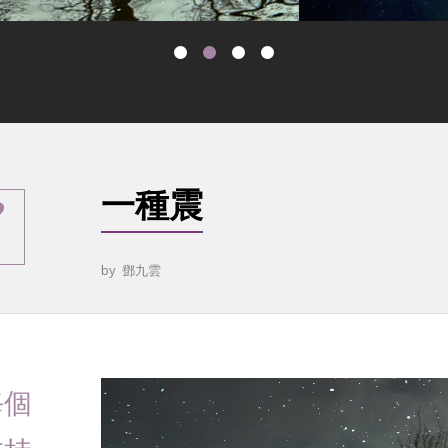
一種震
by
鄧九雲
每個