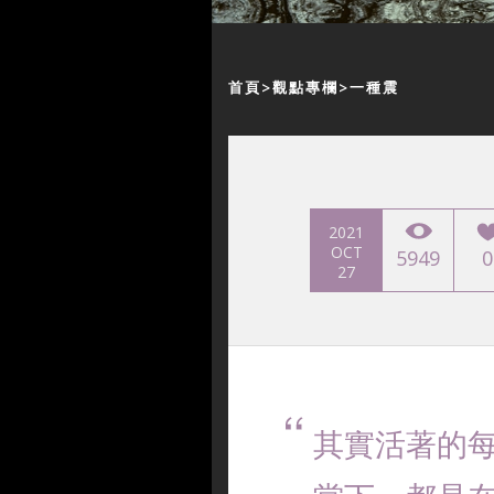
首頁
觀點專欄
一種震
2021
OCT
5949
0
27
其實活著的