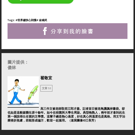
Tags:
#世界越快心則慢
# 金城武
圖片提供：
傻林
翟敬宜
文章 53
高三作文被老師取笑江郎才盡。記者首日被老鳥譏諷掉書袋。卻
也如是這般媒體生涯十餘年。如今在校園與大學生周旋。典型晚熟人，兩年前才拿到此生
第一個說得出名號的文學獎。這輩子總是熱心過度，好在真心與溫度也是風格。用文字治
療挫折焦慮，若能形成偏方，歡迎一起服用。（速寫圖像©江長芳）