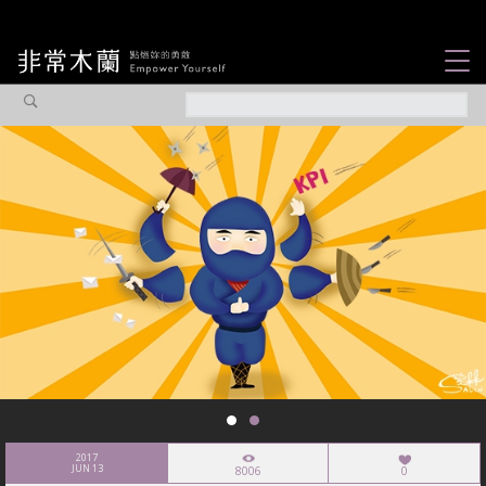
女力故事
觀點專欄
焦點企劃
社會企業
認識我們
2017
JUN 13
8006
0