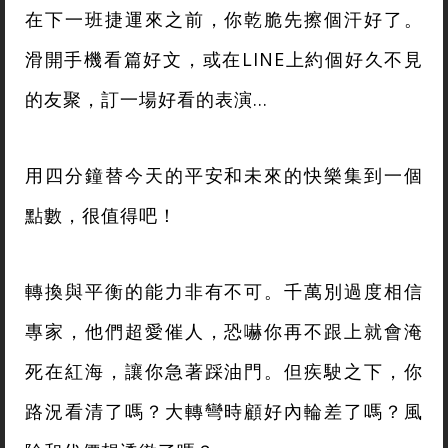
在下一班捷運來之前，你乾脆先擦個汗好了。
滑開手機看篇好文，或在LINE上約個好久不見
的友聚，訂一場好看的表演…
用四分鐘替今天的平安和未來的快樂集到一個
點數，很值得吧！
轉換與平衡的能力非有不可。千萬別過度相信
專家，他們超愛催人，恐嚇你再不跟上就會淹
死在紅海，讓你急著踩油門。但疾駛之下，你
路況看清了嗎？大轉彎時顧好內輪差了嗎？風