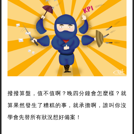
撥撥算盤，值不值啊？晚四分鐘會怎麼樣？就
算果然發生了糟糕的事，就承擔啊，誰叫你沒
學會先替所有狀況想好備案！