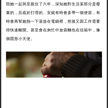
陪她一起與至親住了六年，深知她對生活某部分是廢
棄的，且疏於打理的。安妮有時會多帶一個便當，有
時會再幫她熱一下湯放在電鍋裡，然後又因工作需要
得快速離開。甚至會在匆忙中放袋麵包在信箱中，像
個隱形小天使。