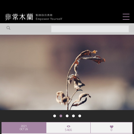
女力故事
觀點專欄
焦點企劃
社會企業
認識我們
2021
OCT 26
5466
0