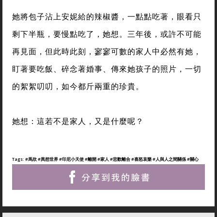
她將包子沾上安妮給的辣椒醬，一點點吃著，眼看只
剩下半瓶，要慢點吃了，她想。三年後，或許不可能
再見面，但此時此刻，寥寥可數的家人中必然有她，
盯著要吃飯、碎念著婚事、傳來她孩子的照片，一切
的絮絮叨叨，如今都斤兩重的珍貴。
她想：這若不是家人，又是什麼呢？
Tags:
#馬欣
#異想世界
#印尼小天使
#離開
#家人
#悲歡離合
#喜怒哀樂
#人與人之間關係
#關心