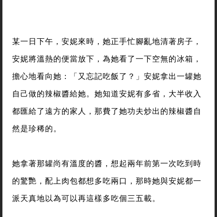
某一日下午，安妮來時，她正手忙腳亂地清著房子，
安妮將溫熱的便當放下，為她看了一下空無的冰箱，
擔心地看向她：「又忘記吃飯了？」安妮拿出一罐她
自己做的辣椒醬給她。她知道安妮有多省，大半收入
都匯給了遠方的家人，那費了她功夫炒出的辣椒醬自
然是珍稀的。
她拿著那罐尚有溫度的醬，想起兩年前第一次吃到時
的驚艷，配上肉包都想多吃兩口，那時她與安妮都一
派天真地以為可以再這樣多吃個三五載。