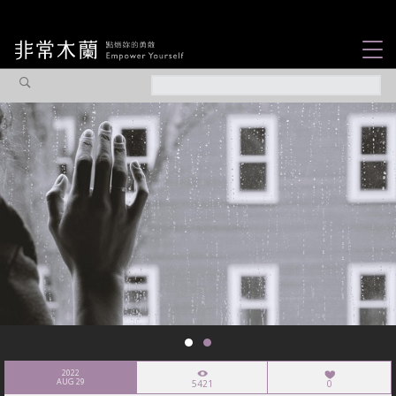
女力故事
觀點專欄
焦點企劃
社會企業
認識我們
2022
AUG 29
5421
0