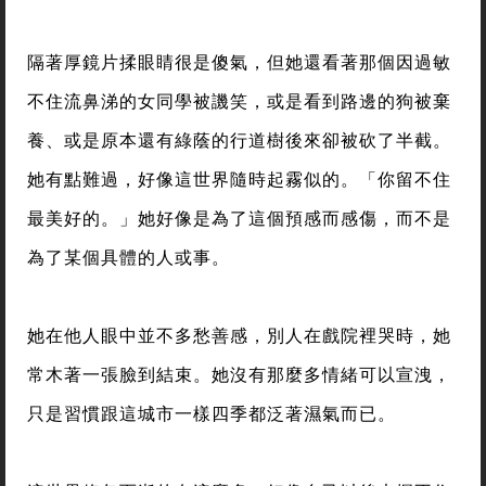
隔著厚鏡片揉眼睛很是傻氣，但她還看著那個因過敏
不住流鼻涕的女同學被譏笑，或是看到路邊的狗被棄
養、或是原本還有綠蔭的行道樹後來卻被砍了半截。
她有點難過，好像這世界隨時起霧似的。「你留不住
最美好的。」她好像是為了這個預感而感傷，而不是
為了某個具體的人或事。
她在他人眼中並不多愁善感，別人在戲院裡哭時，她
常木著一張臉到結束。她沒有那麼多情緒可以宣洩，
只是習慣跟這城市一樣四季都泛著濕氣而已。