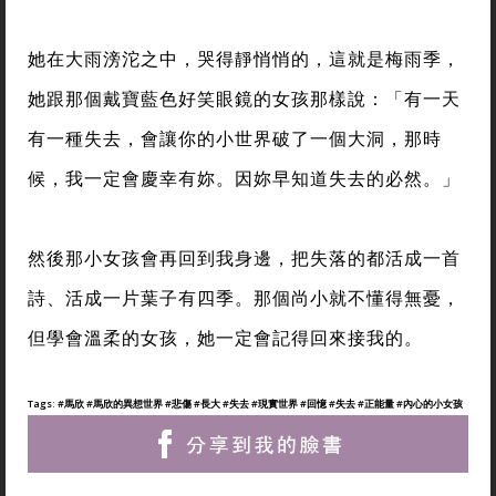
她在大雨滂沱之中，哭得靜悄悄的，這就是梅雨季，
她跟那個戴寶藍色好笑眼鏡的女孩那樣說：「有一天
有一種失去，會讓你的小世界破了一個大洞，那時
候，我一定會慶幸有妳。因妳早知道失去的必然。」
然後那小女孩會再回到我身邊，把失落的都活成一首
詩、活成一片葉子有四季。那個尚小就不懂得無憂，
但學會溫柔的女孩，她一定會記得回來接我的。
Tags:
#馬欣
#馬欣的異想世界
#悲傷
#長大
#失去
#現實世界
#回憶
#失去
#正能量
#內心的小女孩