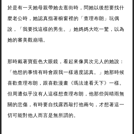
於是有一天她母親帶她去逛街時，問她以後想要找什
麼老公時，她認真指著櫥窗裡的「查理布朗」玩偶
說，「我要找這樣的男生。」她媽媽大吃一驚，以為
她的審美觀崩塌。
那時戴著寶藍色大眼鏡，看起來像異次元人的她說：
「他想的事情有時會跟我一樣過度認真。」她那時候
喜歡查理布朗，跟喜歡漫畫《瑪法達看天下》一樣。
但周遭似乎沒有人這樣想查理布朗，他那些與晴雨無
關的悲傷，有時要自找露西敲打他兩句，才想著這一
切可能對他人而言是無所謂的。