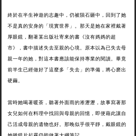
終於在半生神遊的志趣中，仍被隕石砸中，回到了她
不是真的安身的「現實世界」。那天是她在家裡戴著
厚眼鏡，翻著某出版社寄來的書《沒有媽媽的超
市》，書中描述失去至親的心境。原本以為已失去母
親一年的她，對這本書應該能保持專業的閱讀。畢竟
前半生已經做好了這麼多「失去」的準備，將心磨出
硬繭。
當時她喝著暖茶，聽著外面雨的淅瀝瀝，故事寫著那
女兒如何在料理中找回與母親的回憶，即便藉此讓自
己活成母親的遺物也好。那晚似乎很平靜，戴眼鏡的
她雖鏡片起霧仍能做著大綱筆記。