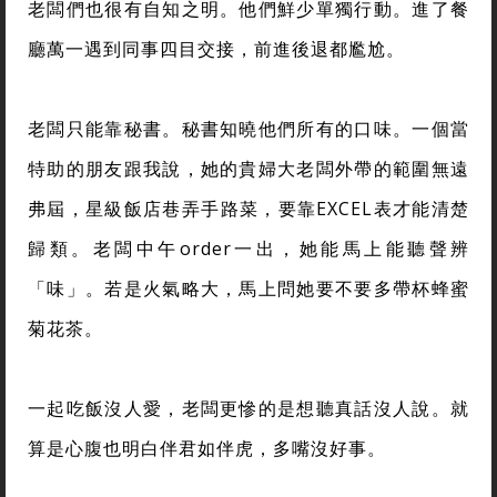
老闆們也很有自知之明。他們鮮少單獨行動。進了餐
廳萬一遇到同事四目交接，前進後退都尷尬。
老闆只能靠秘書。秘書知曉他們所有的口味。一個當
特助的朋友跟我說，她的貴婦大老闆外帶的範圍無遠
弗屆，星級飯店巷弄手路菜，要靠EXCEL表才能清楚
歸類。老闆中午order一出，她能馬上能聽聲辨
「味」。若是火氣略大，馬上問她要不要多帶杯蜂蜜
菊花茶。
一起吃飯沒人愛，老闆更慘的是想聽真話沒人說。就
算是心腹也明白伴君如伴虎，多嘴沒好事。