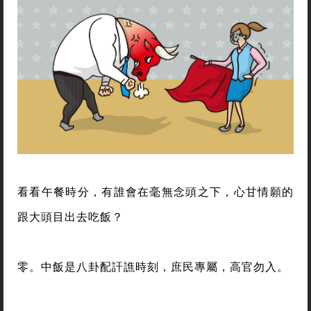
看看午餐時分，有誰會在毫無念頭之下，心甘情願的
跟大頭目出去吃飯？
零。中飯是八卦配訐譙時刻，庶民專屬，高官勿入。