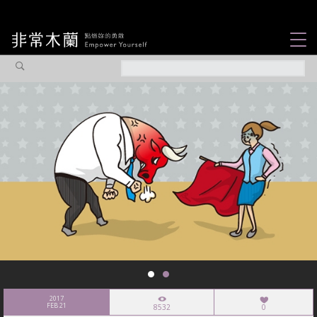
女力故事
觀點專欄
焦點企劃
社會企業
認識我們
2017
FEB 21
8532
0