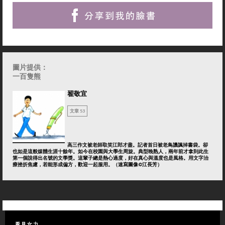
圖片提供：
一百隻熊
翟敬宜
文章 53
高三作文被老師取笑江郎才盡。記者首日被老鳥譏諷掉書袋。卻
也如是這般媒體生涯十餘年。如今在校園與大學生周旋。典型晚熟人，兩年前才拿到此生
第一個說得出名號的文學獎。這輩子總是熱心過度，好在真心與溫度也是風格。用文字治
療挫折焦慮，若能形成偏方，歡迎一起服用。（速寫圖像©江長芳）
看見女力