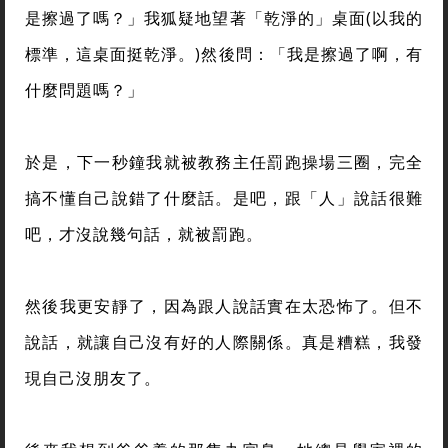
是擦過了嗎？」我狐疑地望著「乾淨的」桌面(以我的
標準，這桌面挺乾淨。)然後問：「我是擦過了啊，有
什麼問題嗎？」
於是，下一秒鐘我就被教務主任罰跑操場三圈，完全
搞不懂自己說錯了什麼話。是吧，跟「人」說話很難
吧，才沒說幾句話，就被罰跑。
然後我更安靜了，因為跟人說話實在太恐怖了。但不
說話，就讓自己沒有好的人際關係。真是糟糕，我發
現自己沒朋友了。