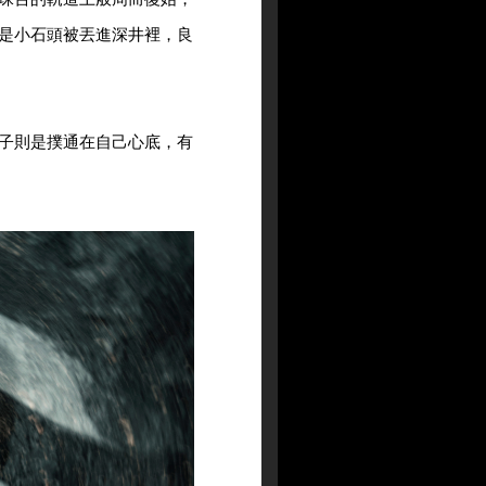
是小石頭被丟進深井裡，良
子則是撲通在自己心底，有