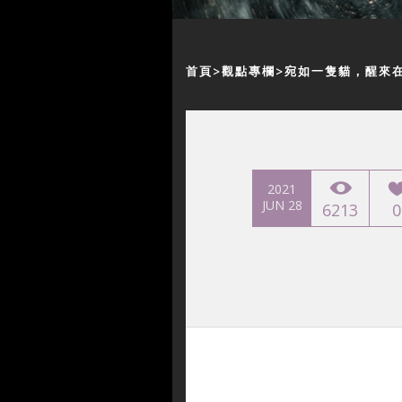
首頁
觀點專欄
宛如一隻貓，醒來
2021
JUN 28
6213
0