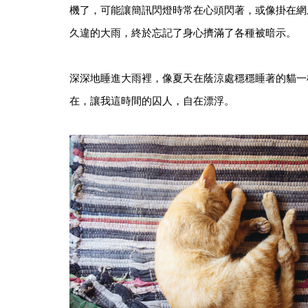
機了，可能讓簡訊閃燈時常在心頭閃著，或像掛在網
久違的大雨，終於忘記了身心擠滿了各種被暗示。
深深地睡進大雨裡，像夏天在蔭涼處穩穩睡著的貓一
在，讓我這時間的囚人，自在漂浮。