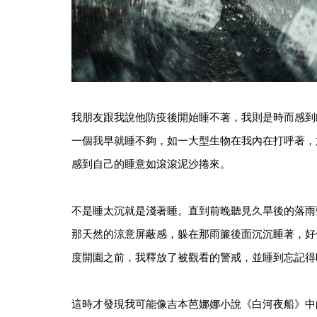
我朋友跟我說他防疫後開始睡不著，我則是時而感到
一個我早就睡不夠，如一大型生物在我內在打呼著，
感到自己的睡意如滾滾泥沙捲來。
不是睡太沉就是淺著睡。直到前晚聽見久旱後的落雨
那天然的涼意屏蔽感，躲在那雨簾後面沉沉睡著，好
度開園之前，我釋放了被觀看的警戒，並睡到忘記得
這時才發現我可能像吉本芭娜娜小說《白河夜船》中