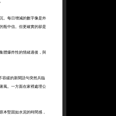
。
沉。每日增減的數字像是外
的瓶中信。但更確實的卻是
集體爆炸性的情緒過後，與
串刻不容緩的新聞語句突然兵臨
著風。一方面在家裡處理公
原本堅固如水泥的時間感，