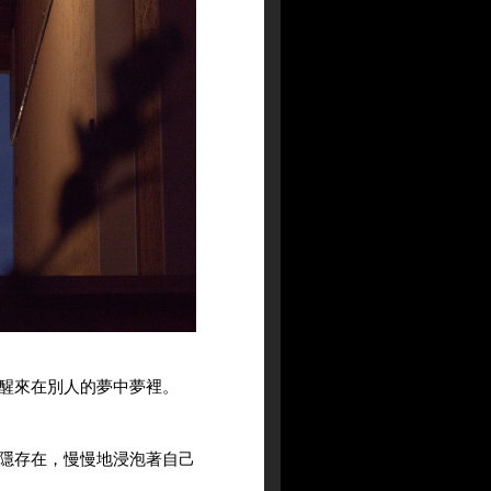
醒來在別人的夢中夢裡。
隱存在，慢慢地浸泡著自己