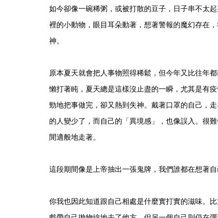
如今卻像一碗稀粥，或被打散的豆子，日子串不太起
裡的小動物，眼目耳朵動著，想著警報的魔幻存在，
神。
原本夏天就會把人事物照得稀鬆，但今年又比往年都
懶打著盹，夏天總是這樣沒止盡的一瞬，尤其是有疫
勁地把事做完，卻又熱到失神。戴著口罩的自己，走
的人變少了，而自己的「異境感」，也像誤入。很難
閒適般地走著。
這段期間像是上帝抽出一張鬼牌，我們誰都在想著自
你我也因此知道跟自己相處是什麼實打實的滋味。比
戲帶自己拋物線地去了他方，但另一個自己則仍在彈