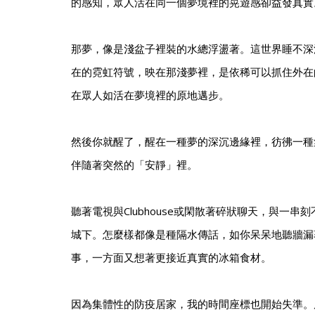
的感知，眾人活在同一個夢境裡的晃遊感卻益發真實
那夢，像是淺盆子裡裝的水總浮盪著。這世界睡不深
在的霓虹符號，映在那淺夢裡，是依稀可以抓住外在
在眾人如活在夢境裡的原地邁步。
然後你就醒了，醒在一種夢的深沉邊緣裡，彷彿一種
伴隨著突然的「安靜」裡。
聽著電視與Clubhouse或閑散著碎狀聊天，與一
城下。怎麼樣都像是種隔水傳話，如你呆呆地聽牆漏
事，一方面又想著更接近真實的冰箱食材。
因為集體性的防疫居家，我的時間座標也開始失準。