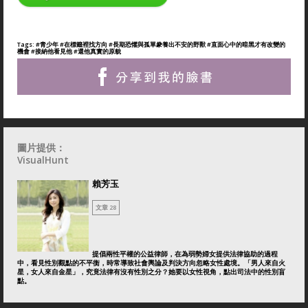
Tags:
#青少年
#在標籤裡找方向
#長期恐懼與孤單豢養出不安的野獸
#直面心中的暗黑才有改變的
機會
#接納他看見他
#還他真實的原貌
圖片提供：
VisualHunt
賴芳玉
文章 28
提倡兩性平權的公益律師，在為弱勢婦女提供法律協助的過程
中，看見性別觀點的不平衡，時常導致社會輿論及判決方向忽略女性處境。「男人來自火
星，女人來自金星」，究竟法律有沒有性別之分？她要以女性視角，點出司法中的性別盲
點。