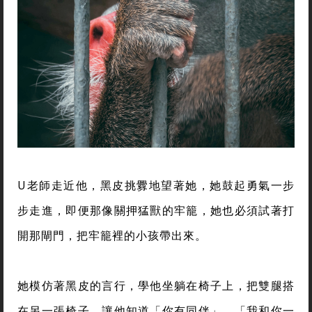
U老師走近他，黑皮挑釁地望著她，她鼓起勇氣一步
步走進，即便那像關押猛獸的牢籠，她也必須試著打
開那閘門，把牢籠裡的小孩帶出來。
她模仿著黑皮的言行，學他坐躺在椅子上，把雙腿搭
在另一張椅子。讓他知道「你有同伴」、「我和你一