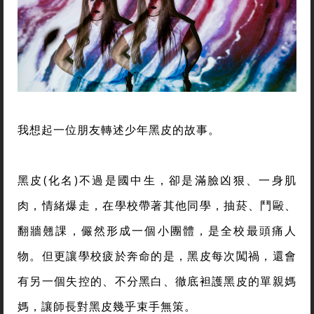
我想起一位朋友轉述少年黑皮的故事。
黑皮(化名)不過是國中生，卻是滿臉凶狠、一身肌
肉，情緒爆走，在學校帶著其他同學，抽菸、鬥毆、
翻牆翹課，儼然形成一個小團體，是全校最頭痛人
物。但更讓學校疲於奔命的是，黑皮每次闖禍，還會
有另一個失控的、不分黑白、徹底袒護黑皮的單親媽
媽，讓師長對黑皮幾乎束手無策。