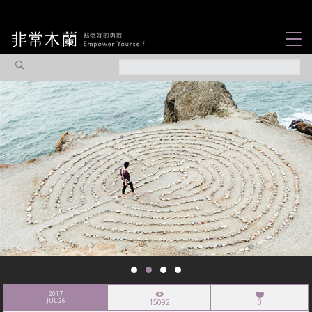
女力故事
觀點專欄
焦點企劃
社會企業
認識我們
2017
JUL 26
15092
0