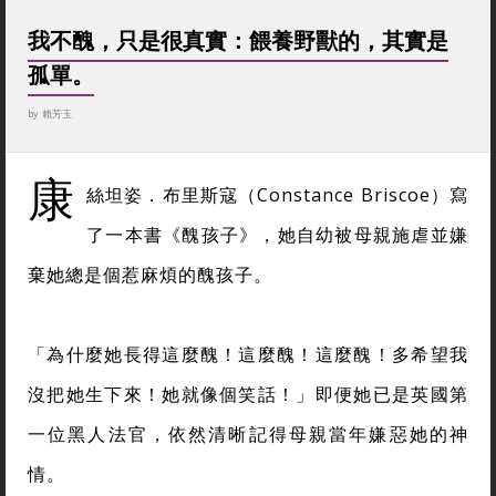
我不醜，只是很真實：餵養野獸的，其實是
孤單。
by
賴芳玉
康
絲坦姿．布里斯寇（Constance Briscoe）寫
了一本書《醜孩子》，她自幼被母親施虐並嫌
棄她總是個惹麻煩的醜孩子。
「為什麼她長得這麼醜！這麼醜！這麼醜！多希望我
沒把她生下來！她就像個笑話！」即便她已是英國第
一位黑人法官，依然清晰記得母親當年嫌惡她的神
情。