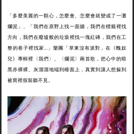
「多麼美麗的一顆心，怎麼會、怎麼會就變成了一灘
爛泥」、「我們在原野上找一面牆，我們在標籤裡找
方向，我們在廢墟般的垃圾裡找一塊紅磚，我們在工
整的巷子裡找家…」樂團「草東沒有派對」在《醜奴
兒》專輯裡〈我們〉、〈爛泥〉兩首歌，把心中的暗
黑赤裸裸、灰溜溜地端到檯面上，真實到讓人想躲到
被窩裡假裝聽不見。