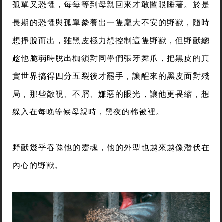
孤單又恐懼，每每等到母親回來才敢闔眼睡著。於是
長期的恐懼與孤單豢養出一隻龐大不安的野獸，隨時
想掙脫而出，雖黑皮極力想控制這隻野獸，但野獸總
趁他脆弱時脫出枷鎖對同學們張牙舞爪，把黑皮的真
實世界搞得四分五裂後才罷手，讓醒來的黑皮面對殘
局，那些敵視、不屑、嫌惡的眼光，讓他更畏縮，想
躲入在每晚等候母親時，黑夜的棉被裡。
野獸幾乎吞噬他的靈魂，他的外型也越來越像潛伏在
內心的野獸。