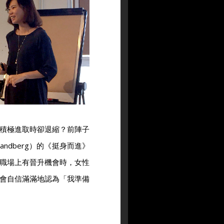
積極進取時卻退縮？前陣子
Sandberg）的《挺身而進》
職場上有晉升機會時，女性
會自信滿滿地認為「我準備