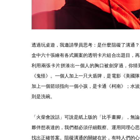
透過玩桌遊，我邀請學員思考：是什麼阻礙了溝通？
盒中六十張繪有各式圖案的透明卡片組合出題目，再
利用兩張卡片拼湊出一個人的胸口被劍穿過，你猜
《鬼怪》。一個人加上一只大盾牌，是電影《美國隊
加上一個箭頭指向一個小孩，是卡通《柯南》；水波
則是洗碗。
「火柴會說話」可說是紙上版的「比手畫腳」，無論
夥伴想表達的，我們都必須仔細觀察、運用同理心思
找出正確答案。阻礙溝通的關鍵在於，有時人們的心