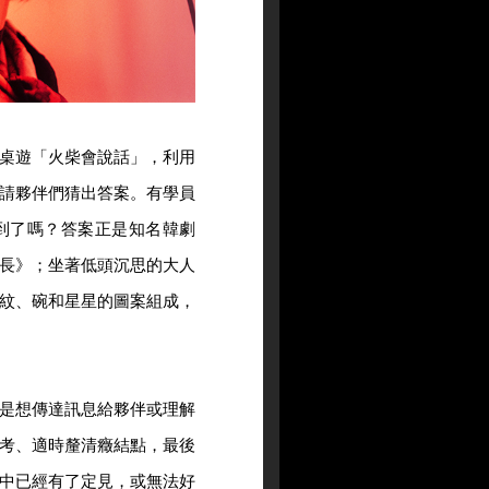
桌遊「火柴會說話」，利用
請夥伴們猜出答案。有學員
到了嗎？答案正是知名韓劇
長》；坐著低頭沉思的大人
紋、碗和星星的圖案組成，
是想傳達訊息給夥伴或理解
考、適時釐清癥結點，最後
中已經有了定見，或無法好