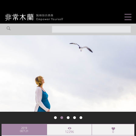
女力故事
觀點專欄
焦點企劃
社會企業
認識我們
2019
OCT 21
12296
0