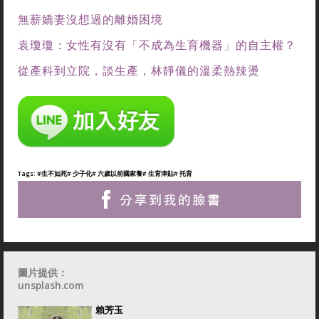
無薪嬌妻沒想過的離婚困境
袁瓊瓊：女性有沒有「不成為生育機器」的自主權？
從產科到立院，談生產，林靜儀的溫柔熱辣燙
Tags:
#生不如死
# 少子化
# 六歲以前國家養
# 生育津貼
# 托育
圖片提供：
unsplash.com
賴芳玉