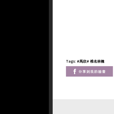
Tags:
#馬欣
# 椎名林檎