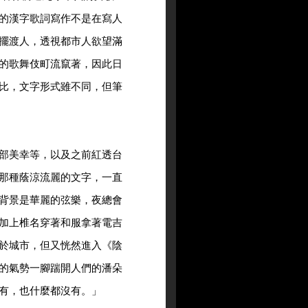
的漢字歌詞寫作不是在寫人
擺渡人，透視都市人欲望滿
的歌舞伎町流竄著，因此日
比，文字形式雖不同，但筆
部美幸等，以及之前紅透台
那種蔭涼流麗的文字，一直
背景是華麗的弦樂，夜總會
加上椎名穿著和服拿著電吉
於城市，但又恍然進入《陰
的氣勢一腳踹開人們的潘朵
有，也什麼都沒有。」