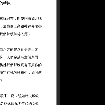
的精神。
衣錦緞布，即使詞曲如此耽
，這樣像以高跟鞋踩弄著都
我們持續聽得入癮？
自八方的樂迷穿著護士裝、
扮，人們穿越時空傾巢而
彷彿我們那晚真有不振作的
漢字在她的詮釋中，如同解
？
女歌手，寫世態如針尖般銳
椎名林檎這九零年代的女歌