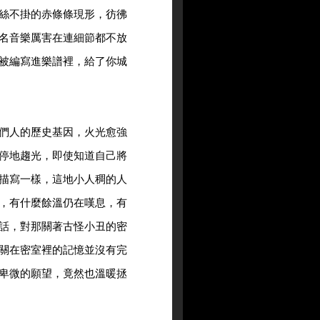
絲不掛的赤條條現形，彷彿
名音樂厲害在連細節都不放
被編寫進樂譜裡，給了你城
們人的歷史基因，火光愈強
停地趨光，即使知道自己將
描寫一樣，這地小人稠的人
，有什麼餘溫仍在嘆息，有
話，對那關著古怪小丑的密
關在密室裡的記憶並沒有完
卑微的願望，竟然也溫暖拯