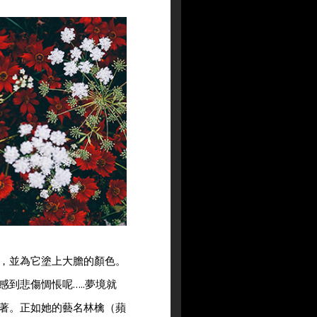
，並為它塗上大膽的顏色。
到悲傷惆悵呢…..夢境就
著。正如她的藝名林檎（蘋