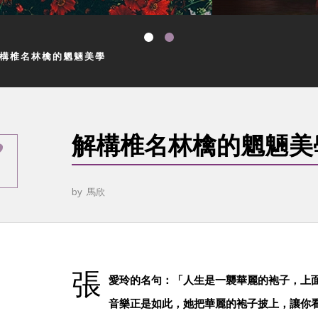
構椎名林檎的魍魎美學
解構椎名林檎的魍魎美
by
馬欣
張
愛玲的名句：「人生是一襲華麗的袍子，上
音樂正是如此，她把華麗的袍子披上，讓你