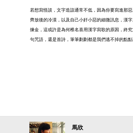
若想寫怪談，文字造詣通常不低，因為你要寫進那惡
齊放後的冷漠，以及自己小奸小惡的細微訊息，漢字
煉金，這或許是為何椎名喜用漢字寫歌的原因，終究
句咒語，還是首詩，筆筆劃劃都是我們逃不掉的點點
馬欣