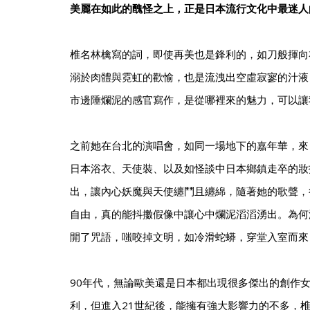
美麗在如此的醜怪之上，正是日本流行文化中最迷人
椎名林檎寫的詞，即使再美也是鋒利的，如刀般揮向
溺於肉體與霓虹的歡愉，也是流洩出空虛寂寥的汁液
市邊陲爛泥的感官寫作，是從哪裡來的魅力，可以讓
之前她在台北的演唱會，如同一場地下的嘉年華，來
日本浴衣、天使裝、以及如怪談中日本鄉鎮走卒的妝
出，讓內心妖魔與天使纏鬥且纏綿，隨著她的歌聲，
自由，真的能抖擻假像中讓心中爛泥滔滔湧出。為何
開了咒語，嗤咬掉文明，如冷滑蛇蟒，穿堂入室而來
90年代，無論歐美還是日本都出現很多傑出的創作
利，但進入21世紀後，能擁有強大影響力的不多，