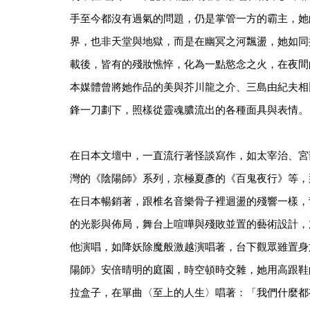
手至今都沒有過氣的問題，仍是掌管一方的霸主，她
界，也非天堂與地獄，而是在幽冥之河飄盪，她如同
載後，皆有的殘妝憔悴，化為一點慾念之火，在夜間
本媒體曾將她作品的美與芥川龍之介、三島由紀夫相
鋒一刀劃下，照樣從靈魂膿流出的各種面具與表情。
在日本文壇中，一直流行著怪談寫作，如太宰治、宮
灣的《陰陽師》系列，京極夏彥的《百鬼夜行》等，
在日本暢銷著，跟椎名音樂骨子裡迴盪的殘響一樣，
的光影與佈局，舞台上喧嘩與殘敗並置的藝術設計，
他演唱，如降妖除魔般激越演唱著，台下觀眾雖置身
陽師》安倍晴明的庭園，時空頓時交雜，她用高跟鞋
拉盒子，在單曲〈至上的人生〉唱著：「我們什麼都