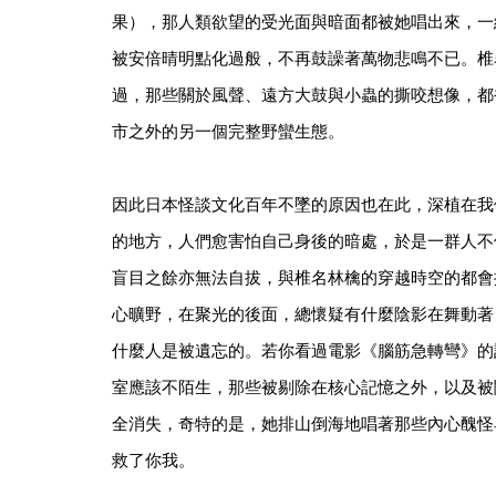
果），那人類欲望的受光面與暗面都被她唱出來，一
被安倍晴明點化過般，不再鼓譟著萬物悲鳴不已。椎
過，那些關於風聲、遠方大鼓與小蟲的撕咬想像，都
市之外的另一個完整野蠻生態。
因此日本怪談文化百年不墜的原因也在此，深植在我
的地方，人們愈害怕自己身後的暗處，於是一群人不
盲目之餘亦無法自拔，與椎名林檎的穿越時空的都會
心曠野，在聚光的後面，總懷疑有什麼陰影在舞動著
什麼人是被遺忘的。若你看過電影《腦筋急轉彎》的
室應該不陌生，那些被剔除在核心記憶之外，以及被
全消失，奇特的是，她排山倒海地唱著那些內心醜怪
救了你我。