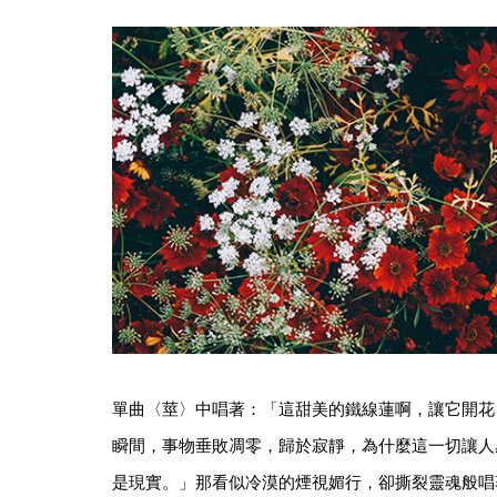
單曲〈莖〉中唱著：「這甜美的鐵線蓮啊，讓它開花
瞬間，事物垂敗凋零，歸於寂靜，為什麼這一切讓人感
是現實。」那看似冷漠的煙視媚行，卻撕裂靈魂般唱