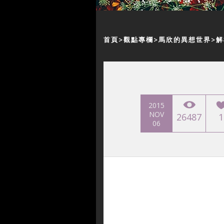
首頁
觀點專欄
馬欣的異想世界
解
2015
NOV
26487
1
06