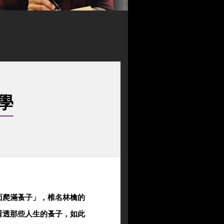
學
面爬滿蚤子」，椎名林檎的
看透那些人生的蚤子，如此