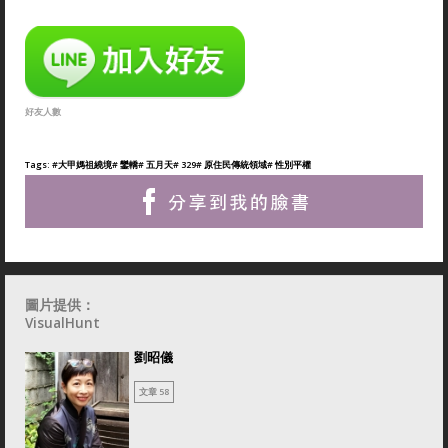
好友人數
Tags:
#大甲媽祖繞境
# 鑾轎
# 五月天
# 329
# 原住民傳統領域
# 性別平權
圖片提供：
VisualHunt
劉昭儀
文章 58