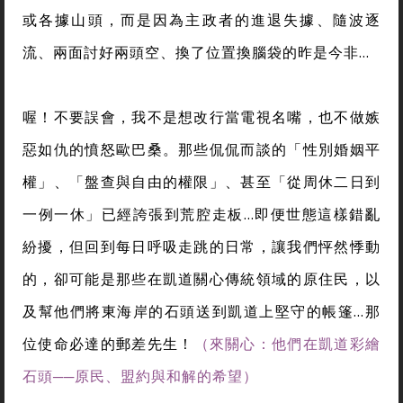
或各據山頭，而是因為主政者的進退失據、隨波逐
流、兩面討好兩頭空、換了位置換腦袋的昨是今非…
喔！不要誤會，我不是想改行當電視名嘴，也不做嫉
惡如仇的憤怒歐巴桑。那些侃侃而談的「性別婚姻平
權」、「盤查與自由的權限」、甚至「從周休二日到
一例一休」已經誇張到荒腔走板…即便世態這樣錯亂
紛擾，但回到每日呼吸走跳的日常，讓我們怦然悸動
的，卻可能是那些在凱道關心傳統領域的原住民，以
及幫他們將東海岸的石頭送到凱道上堅守的帳篷…那
位使命必達的郵差先生！
（來關心：他們在凱道彩繪
石頭──原民、盟約與和解的希望）