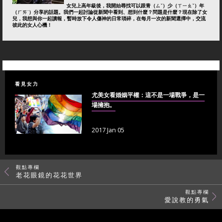
女兒上高年級後，我開始尋找可以跟青（ㄙˇ）少（ㄒㄧㄠˇ）年
（ㄏㄞˊ）分享的話題。我們一起討論從新聞中看到、想到什麼？問題是什麼？現在除了女
兒，我想與你一起讀報，暫時放下令人傷神的日常瑣碎，在每月一次的新聞選擇中，交流
彼此的女人心機！
看見女力
尤美女看婚姻平權：這不是一場戰爭，是一
場擁抱。
2017 Jan 05
觀點專欄
老花眼鏡的花花世界
觀點專欄
愛說教的勇氣