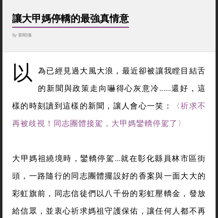
讓大甲媽停轎的最強真情意
by
劉昭儀
以
為已經見過大風大浪，最近卻被讓我瞠目結舌
的新聞與政策走向嚇得心灰意冷……還好，這
樣的時刻讀到這樣的新聞，讓人會心一笑：
〈祈求不
再被歧視！同志團體接駕，大甲媽鑾轎停駕了〉
大甲媽祖繞境時，鑾轎停駕…就在彰化縣員林市區街
頭，一路隨行的同志團體擺設好的香案與一面大大的
彩虹旗前，同志信徒們以八千份的彩虹壓轎金，發放
給信眾，並衷心祈求媽祖守護保佑，讓任何人都不再