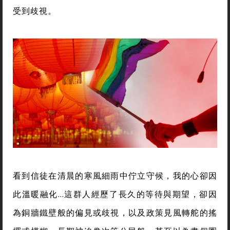
受到歧視。
看到信徒在清晨的寒風細雨中佇立守候，我的心卻因
此溫暖融化…這群人經歷了長久的等待與期望，卻因
為銅牆鐵壁般的偏見或歧視，以及政策見風轉舵的搖