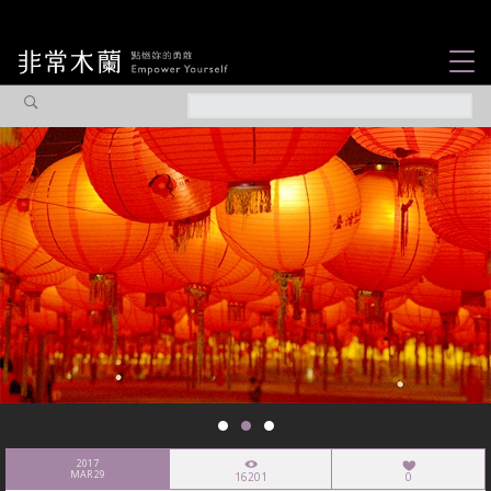
女力故事
觀點專欄
焦點企劃
社會企業
認識我們
2017
MAR 29
16201
0