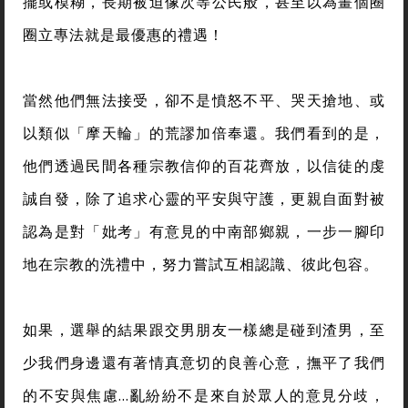
擺或模糊，長期被迫像次等公民般，甚至以為畫個圈
圈立專法就是最優惠的禮遇！
當然他們無法接受，卻不是憤怒不平、哭天搶地、或
以類似「摩天輪」的荒謬加倍奉還。我們看到的是，
他們透過民間各種宗教信仰的百花齊放，以信徒的虔
誠自發，除了追求心靈的平安與守護，更親自面對被
認為是對「妣考」有意見的中南部鄉親，一步一腳印
地在宗教的洗禮中，努力嘗試互相認識、彼此包容。
如果，選舉的結果跟交男朋友一樣總是碰到渣男，至
少我們身邊還有著情真意切的良善心意，撫平了我們
的不安與焦慮…亂紛紛不是來自於眾人的意見分歧，